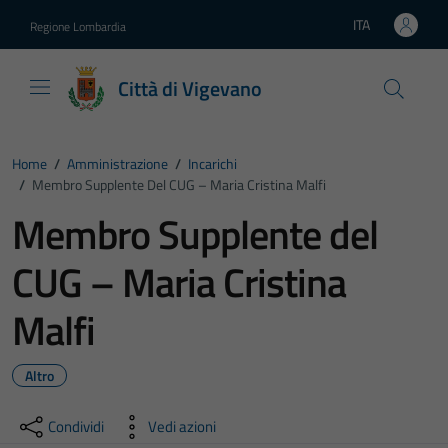
Vai ai contenuti
Vai al footer
ITA
Regione Lombardia
Lingua attiva:
Città di Vigevano
Home
/
Amministrazione
/
Incarichi
/
Membro Supplente Del CUG – Maria Cristina Malfi
Membro Supplente del
CUG – Maria Cristina
Malfi
Altro
Condividi
Vedi azioni