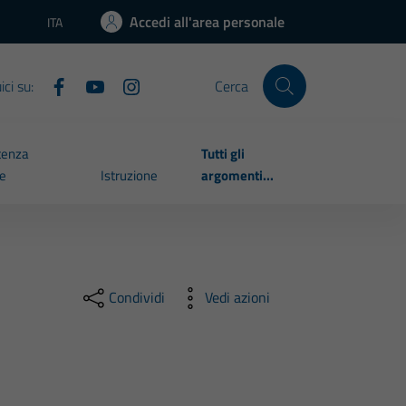
Accedi all'area personale
ITA
Lingua attiva:
ci su:
Cerca
tenza
Tutti gli
le
Istruzione
argomenti...
Condividi
Vedi azioni