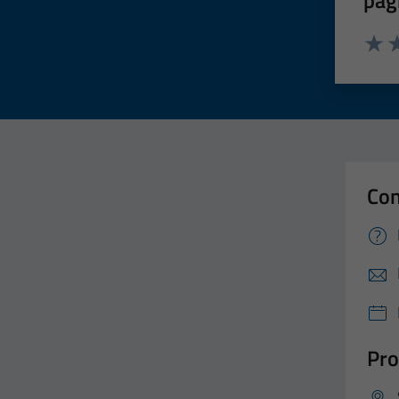
pag
Valut
Va
Con
Pro