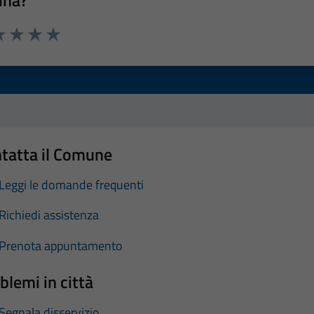
ina?
a 1 stelle su 5
luta 2 stelle su 5
Valuta 3 stelle su 5
Valuta 4 stelle su 5
Valuta 5 stelle su 5
tatta il Comune
Leggi le domande frequenti
Richiedi assistenza
Prenota appuntamento
blemi in città
Segnala disservizio