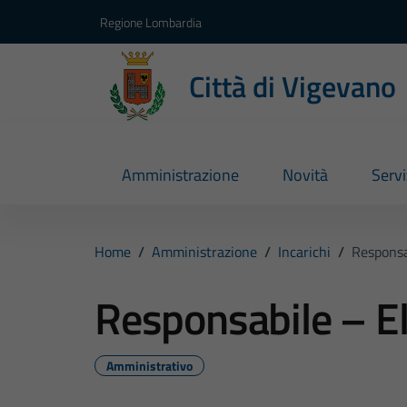
Vai ai contenuti
Vai al footer
Regione Lombardia
Città di Vigevano
Amministrazione
Novità
Servi
Home
/
Amministrazione
/
Incarichi
/
Responsa
Responsabile – E
Amministrativo