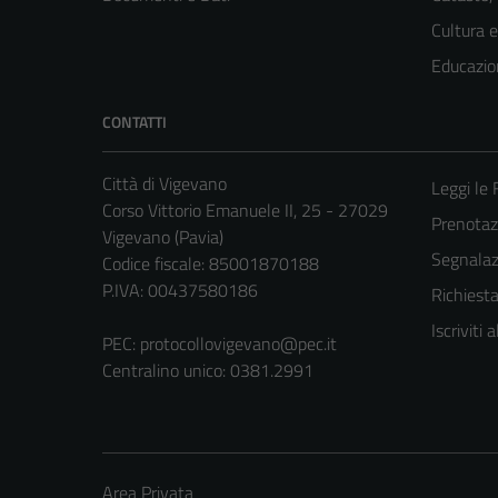
Cultura 
Educazio
CONTATTI
Città di Vigevano
Leggi le
Corso Vittorio Emanuele II, 25 - 27029
Prenota
Vigevano (Pavia)
Segnalazi
Codice fiscale: 85001870188
P.IVA: 00437580186
Richiest
Iscriviti
PEC:
protocollovigevano@pec.it
Centralino unico: 0381.2991
Area Privata