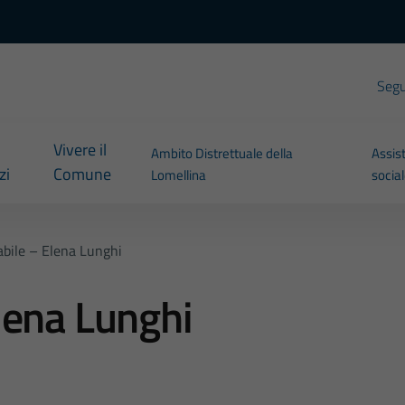
Segui
Vivere il
Ambito Distrettuale della
Assis
zi
Comune
Lomellina
socia
bile – Elena Lunghi
lena Lunghi