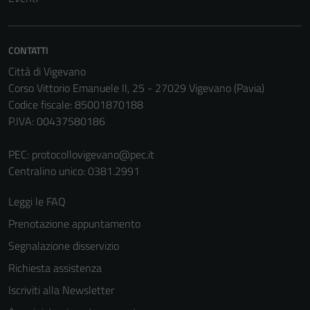
CONTATTI
Città di Vigevano
Corso Vittorio Emanuele II, 25 - 27029 Vigevano (Pavia)
Codice fiscale: 85001870188
P.IVA: 00437580186
PEC:
protocollovigevano@pec.it
Tecnici
Centralino unico: 0381.2991
Questi cookie
sono necessari
Leggi le FAQ
per il
Prenotazione appuntamento
funzionamento
Segnalazione disservizio
del sito e non
possono
Richiesta assistenza
essere
Iscriviti alla Newsletter
disabilitati.