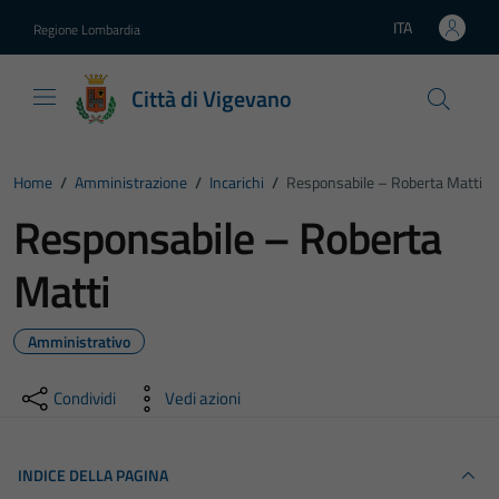
Vai ai contenuti
Vai al footer
ITA
Regione Lombardia
Lingua attiva:
Città di Vigevano
Home
/
Amministrazione
/
Incarichi
/
Responsabile – Roberta Matti
Responsabile – Roberta
Matti
Amministrativo
Condividi
Vedi azioni
INDICE DELLA PAGINA