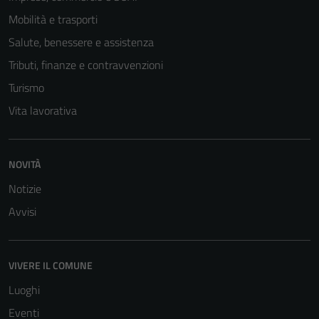
Mobilità e trasporti
Salute, benessere e assistenza
Tributi, finanze e contravvenzioni
Turismo
Vita lavorativa
NOVITÀ
Tecnici
Questi cookie
Notizie
sono necessari
Avvisi
per il
funzionamento
del sito e non
VIVERE IL COMUNE
possono
essere
Luoghi
disabilitati.
Eventi