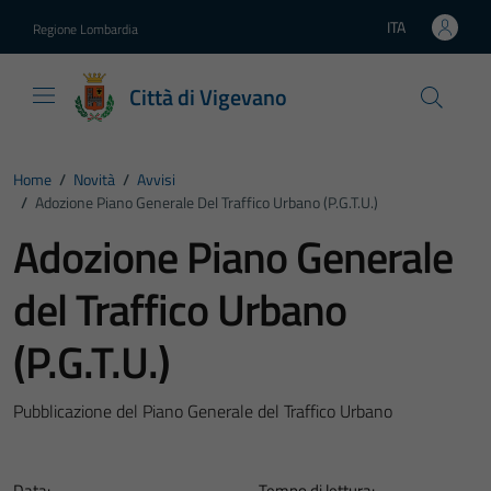
Vai ai contenuti
Vai al footer
ITA
Regione Lombardia
Lingua attiva:
Città di Vigevano
Home
/
Novità
/
Avvisi
/
Adozione Piano Generale Del Traffico Urbano (P.G.T.U.)
Adozione Piano Generale
del Traffico Urbano
(P.G.T.U.)
Pubblicazione del Piano Generale del Traffico Urbano
Data:
Tempo di lettura: