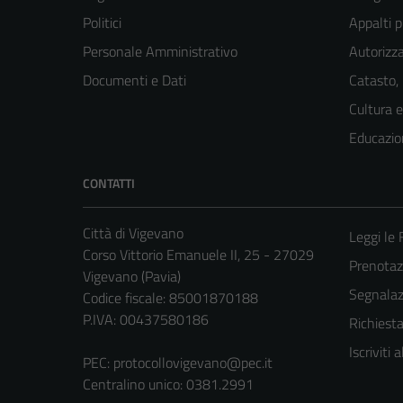
Politici
Appalti p
Personale Amministrativo
Autorizza
Documenti e Dati
Catasto,
Cultura 
Educazio
CONTATTI
Città di Vigevano
Leggi le
Corso Vittorio Emanuele II, 25 - 27029
Prenota
Vigevano (Pavia)
Segnalazi
Codice fiscale: 85001870188
P.IVA: 00437580186
Richiest
Iscriviti
PEC:
protocollovigevano@pec.it
Centralino unico: 0381.2991