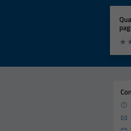
Qua
pag
Valut
Va
Con