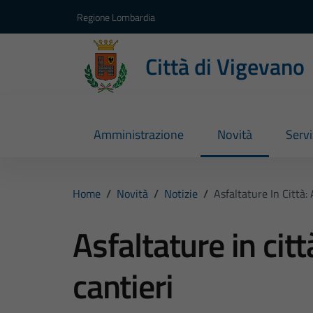
Vai ai contenuti
Vai al footer
Regione Lombardia
Città di Vigevano
Amministrazione
Novità
Servi
Home
/
Novità
/
Notizie
/
Asfaltature In Città:
Asfaltature in citt
cantieri