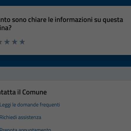
nto sono chiare le informazioni su questa
ina?
a 1 stelle su 5
luta 2 stelle su 5
Valuta 3 stelle su 5
Valuta 4 stelle su 5
Valuta 5 stelle su 5
tatta il Comune
Leggi le domande frequenti
Richiedi assistenza
Prenota appuntamento