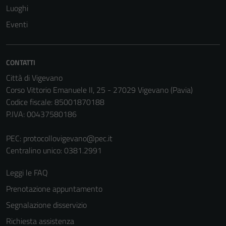
disabilitati.
Luoghi
Questi cookie
Eventi
non raccolgono
informazioni
personali.
CONTATTI
Città di Vigevano
Corso Vittorio Emanuele II, 25 - 27029 Vigevano (Pavia)
Codice fiscale: 85001870188
P.IVA: 00437580186
PEC:
protocollovigevano@pec.it
Centralino unico: 0381.2991
Leggi le FAQ
Prenotazione appuntamento
Segnalazione disservizio
Richiesta assistenza