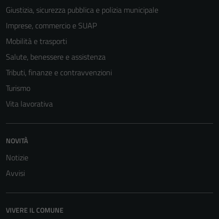
Giustizia, sicurezza pubblica e polizia municipale
Imprese, commercio e SUAP
Mobilità e trasporti
Salute, benessere e assistenza
Tributi, finanze e contravvenzioni
Turismo
Vita lavorativa
Tecnici
Questi cookie
NOVITÀ
sono necessari
Notizie
per il
Avvisi
funzionamento
del sito e non
possono
VIVERE IL COMUNE
essere