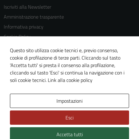
Iscriviti alla Newsletter
Amministrazione trasparente
Informativa privacy
Cookie Policy
Media policy
Questo sito utilizza cookie tecnici e, previo consenso,
Note legali
cookie di profilazione di terze parti. Cliccando sul tasto
'Accetta tutti' si presta il consenso alla profilazione,
Dichiarazione di accessibilità
cliccando sul tasto 'Esci' si continua la navigazione con i
Piano di miglioramento del sito
soli cookie tecnici.
Link alla cookie policy
Area Privata
Impostazioni
Esci
Accetta tutti
Credits: ©
Technical Design s.r.l.