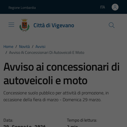
Vai ai contenuti
Vai al footer
ITA
Regione Lombardia
Lingua attiva:
Città di Vigevano
Home
/
Novità
/
Avvisi
/
Avviso Ai Concessionari Di Autoveicoli E Moto
Avviso ai concessionari di
autoveicoli e moto
Concessione suolo pubblico per attività di promozione, in
occasione della fiera di marzo - Domenica 29 marzo.
Data:
Tempo di lettura:
2 min
29 Gennaio 2026