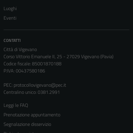
disabilitati.
Luoghi
Questi cookie
Eventi
non raccolgono
informazioni
personali.
CONTATTI
Città di Vigevano
Corso Vittorio Emanuele II, 25 - 27029 Vigevano (Pavia)
Codice fiscale: 85001870188
P.IVA: 00437580186
PEC:
protocollovigevano@pec.it
Centralino unico: 0381.2991
Leggi le FAQ
Prenotazione appuntamento
Segnalazione disservizio