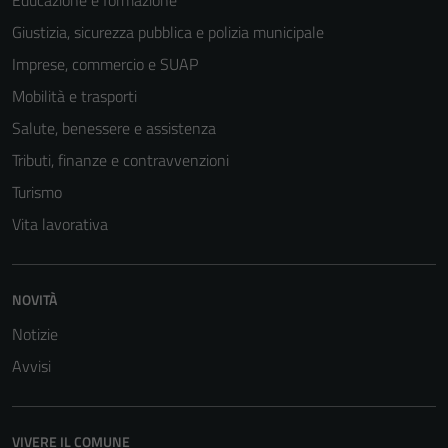
Educazione e formazione
Giustizia, sicurezza pubblica e polizia municipale
Imprese, commercio e SUAP
Mobilità e trasporti
Salute, benessere e assistenza
Tributi, finanze e contravvenzioni
Turismo
Vita lavorativa
Tecnici
Questi cookie
NOVITÀ
sono necessari
Notizie
per il
funzionamento
Avvisi
del sito e non
possono
essere
VIVERE IL COMUNE