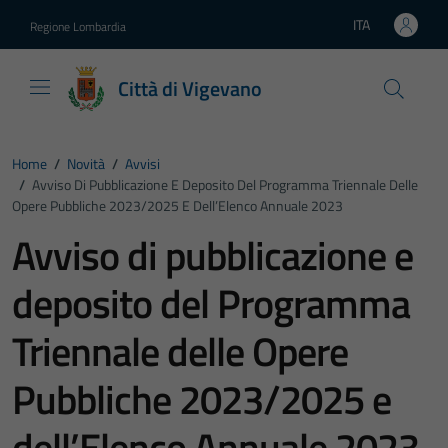
Vai ai contenuti
Vai al footer
ITA
Regione Lombardia
Lingua attiva:
Città di Vigevano
Home
/
Novità
/
Avvisi
/
Avviso Di Pubblicazione E Deposito Del Programma Triennale Delle
Opere Pubbliche 2023/2025 E Dell’Elenco Annuale 2023
Avviso di pubblicazione e
deposito del Programma
Triennale delle Opere
Pubbliche 2023/2025 e
dell’Elenco Annuale 2023