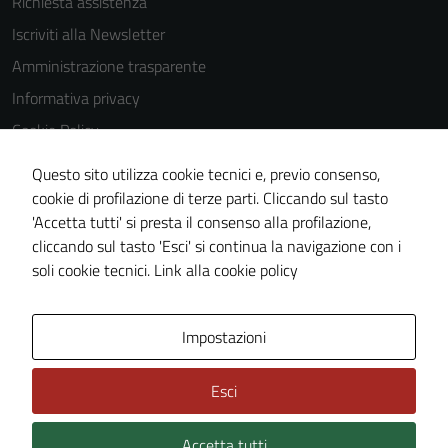
Richiesta assistenza
Iscriviti alla Newsletter
Amministrazione trasparente
Informativa privacy
Cookie Policy
Media policy
Questo sito utilizza cookie tecnici e, previo consenso,
Note legali
cookie di profilazione di terze parti. Cliccando sul tasto
'Accetta tutti' si presta il consenso alla profilazione,
Dichiarazione di accessibilità
cliccando sul tasto 'Esci' si continua la navigazione con i
Piano di miglioramento del sito
soli cookie tecnici.
Link alla cookie policy
Area Privata
Impostazioni
Esci
Accetta tutti
Credits: ©
Technical Design s.r.l.