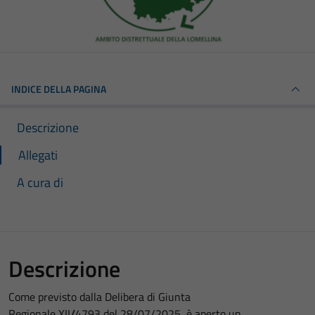
INDICE DELLA PAGINA
Descrizione
Allegati
A cura di
Descrizione
Come previsto dalla Delibera di Giunta
Regionale
XII
/
4793
del
28
/07/2025
, è aperto un