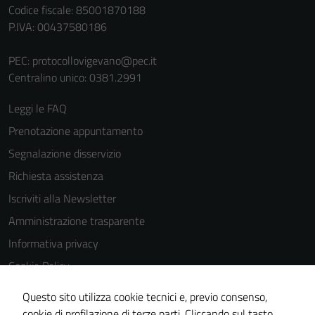
Codice fiscale: 85001870188
P.IVA: 00437580186
PEC:
protocollovigevano@pec.it
Centralino unico: 0381.2991
Leggi le FAQ
Prenotazione appuntamento
Segnalazione disservizio
Richiesta assistenza
Iscriviti alla Newsletter
Amministrazione trasparente
Informativa privacy
Cookie Policy
Media policy
Questo sito utilizza cookie tecnici e, previo consenso,
Note legali
cookie di profilazione di terze parti. Cliccando sul tasto