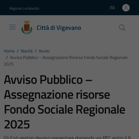
Vai ai contenuti
Vai al footer
ITA
Regione Lombardia
Lingua attiva:
Città di Vigevano
Home
/
Novità
/
Avvisi
/
Avviso Pubblico – Assegnazione Risorse Fondo Sociale Regionale
2025
Avviso Pubblico –
Assegnazione risorse
Fondo Sociale Regionale
2025
Gli Enti gestori devono presentare domanda via PEC entro il 6