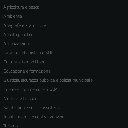
Agricoltura e pesca
Ambiente
Anagrafe e stato civile
Appalti pubblici
Autorizzazioni
Tecnici
Catasto, urbanistica e SUE
Questi cookie
Cultura e tempo libero
sono necessari
per il
Educazione e formazione
funzionamento
Giustizia, sicurezza pubblica e polizia municipale
del sito e non
Imprese, commercio e SUAP
possono
essere
Mobilità e trasporti
disabilitati.
Salute, benessere e assistenza
Questi cookie
Tributi, finanze e contravvenzioni
non raccolgono
informazioni
Turismo