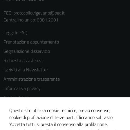
PEC:
protocollovigevano@pec.it
Centralino unico: 0381.2991
Leggi le FAQ
Prenotazione appuntamento
Segnalazione disservizio
Richiesta assistenza
Iscriviti alla Newsletter
Amministrazione trasparente
Informativa privacy
Cookie Policy
Media policy
Questo sito utilizza cookie tecnici e, previo consenso,
Note legali
cookie di profilazione di terze parti. Cliccando sul tasto
'Accetta tutti' si presta il consenso alla profilazione,
Dichiarazione di accessibilità