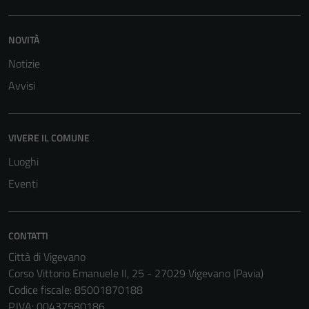
funzionamento
del sito e non
NOVITÀ
possono
Notizie
essere
disabilitati.
Avvisi
Questi cookie
non raccolgono
informazioni
VIVERE IL COMUNE
personali.
Luoghi
Eventi
CONTATTI
Città di Vigevano
Corso Vittorio Emanuele II, 25 - 27029 Vigevano (Pavia)
Codice fiscale: 85001870188
P.IVA: 00437580186