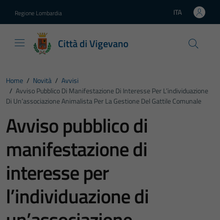
Vai ai contenuti
Vai al footer
ITA
Regione Lombardia
Lingua attiva:
Città di Vigevano
Home
/
Novità
/
Avvisi
/
Avviso Pubblico Di Manifestazione Di Interesse Per L’individuazione
Di Un’associazione Animalista Per La Gestione Del Gattile Comunale
Avviso pubblico di
manifestazione di
interesse per
l’individuazione di
un’associazione