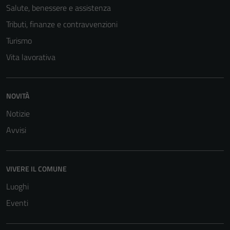
Salute, benessere e assistenza
Tributi, finanze e contravvenzioni
Turismo
Vita lavorativa
NOVITÀ
Tecnici
Notizie
Questi cookie
Avvisi
sono necessari
per il
funzionamento
VIVERE IL COMUNE
del sito e non
possono
Luoghi
essere
Eventi
disabilitati.
Questi cookie