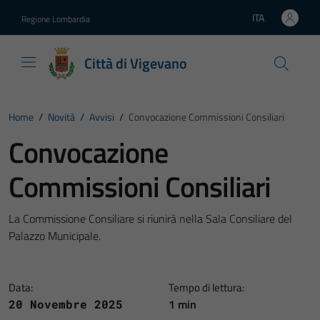
Vai ai contenuti
Vai al footer
ITA
Regione Lombardia
Lingua attiva:
Città di Vigevano
Home
/
Novità
/
Avvisi
/
Convocazione Commissioni Consiliari
Convocazione
Commissioni Consiliari
La Commissione Consiliare si riunirà nella Sala Consiliare del
Palazzo Municipale.
Data:
Tempo di lettura:
1 min
20 Novembre 2025