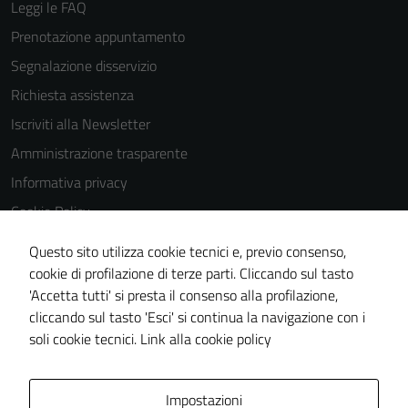
Leggi le FAQ
Prenotazione appuntamento
Segnalazione disservizio
Richiesta assistenza
Iscriviti alla Newsletter
Amministrazione trasparente
Informativa privacy
Cookie Policy
Media policy
Questo sito utilizza cookie tecnici e, previo consenso,
Note legali
cookie di profilazione di terze parti. Cliccando sul tasto
'Accetta tutti' si presta il consenso alla profilazione,
Dichiarazione di accessibilità
cliccando sul tasto 'Esci' si continua la navigazione con i
Piano di miglioramento del sito
soli cookie tecnici.
Link alla cookie policy
Area Privata
Impostazioni