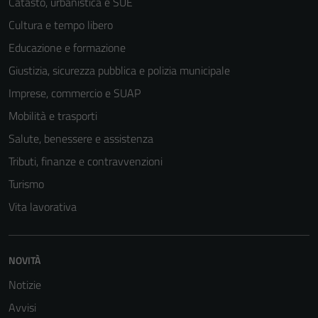
Catasto, urbanistica e SUE
Cultura e tempo libero
Educazione e formazione
Giustizia, sicurezza pubblica e polizia municipale
Imprese, commercio e SUAP
Mobilità e trasporti
Salute, benessere e assistenza
Tributi, finanze e contravvenzioni
Turismo
Vita lavorativa
Tecnici
Questi cookie
sono necessari
NOVITÀ
per il
funzionamento
Notizie
del sito e non
Avvisi
possono