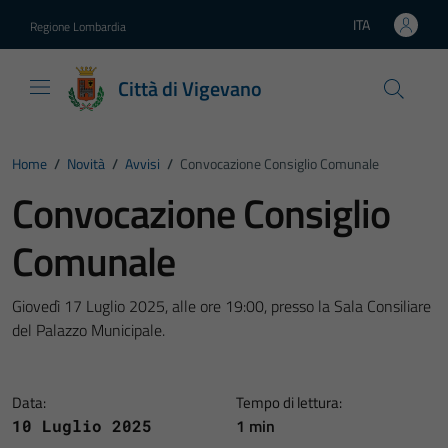
Vai ai contenuti
Vai al footer
ITA
Regione Lombardia
Lingua attiva:
Città di Vigevano
Home
/
Novità
/
Avvisi
/
Convocazione Consiglio Comunale
Convocazione Consiglio
Comunale
Giovedì 17 Luglio 2025, alle ore 19:00, presso la Sala Consiliare
del Palazzo Municipale.
Data:
Tempo di lettura:
1 min
10 Luglio 2025