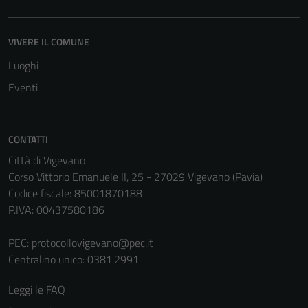
essere
disabilitati.
VIVERE IL COMUNE
Questi cookie
non raccolgono
Luoghi
informazioni
Eventi
personali.
CONTATTI
Città di Vigevano
Corso Vittorio Emanuele II, 25 - 27029 Vigevano (Pavia)
Codice fiscale: 85001870188
P.IVA: 00437580186
PEC:
protocollovigevano@pec.it
Centralino unico: 0381.2991
Leggi le FAQ