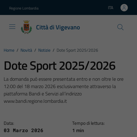
Vai ai contenuti
Vai al footer
ITA
Regione Lombardia
Lingua attiva:
Città di Vigevano
Home
/
Novità
/
Notizie
/
Dote Sport 2025/2026
Dote Sport 2025/2026
La domanda può essere presentata entro e non oltre le ore
12:00 del 18 marzo 2026 esclusivamente attraverso la
piattaforma Bandi e Servizi all’indirizzo
www.bandi.regione.lombardia.it
Data:
Tempo di lettura:
1 min
03 Marzo 2026