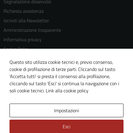
Segnalazione disservizio
Richiesta assistenza
Iscriviti alla Newsletter
Amministrazione trasparente
Informativa privacy
Cookie Policy
Media policy
Questo sito utilizza cookie tecnici e, previo consenso,
Note legali
cookie di profilazione di terze parti. Cliccando sul tasto
'Accetta tutti' si presta il consenso alla profilazione,
Dichiarazione di accessibilità
cliccando sul tasto 'Esci' si continua la navigazione con i
Piano di miglioramento del sito
soli cookie tecnici.
Link alla cookie policy
Area Privata
Impostazioni
Esci