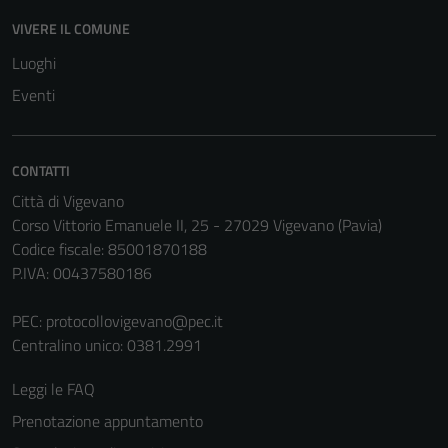
VIVERE IL COMUNE
Tecnici
Luoghi
Questi cookie
Eventi
sono necessari
per il
funzionamento
CONTATTI
del sito e non
Città di Vigevano
possono
Corso Vittorio Emanuele II, 25 - 27029 Vigevano (Pavia)
essere
Codice fiscale: 85001870188
disabilitati.
P.IVA: 00437580186
Questi cookie
non raccolgono
PEC:
protocollovigevano@pec.it
informazioni
Centralino unico: 0381.2991
personali.
Leggi le FAQ
Prenotazione appuntamento