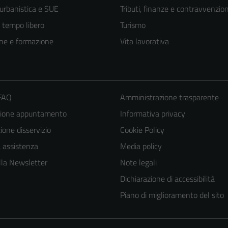
 urbanistica e SUE
Tributi, finanze e contravvenzion
e tempo libero
Turismo
ne e formazione
Vita lavorativa
 FAQ
Amministrazione trasparente
zione appuntamento
Informativa privacy
one disservizio
Cookie Policy
Tecnici
a assistenza
Media policy
Questi cookie
 alla Newsletter
Note legali
sono necessari
Dichiarazione di accessibilità
per il
funzionamento
Piano di miglioramento del sito
del sito e non
possono