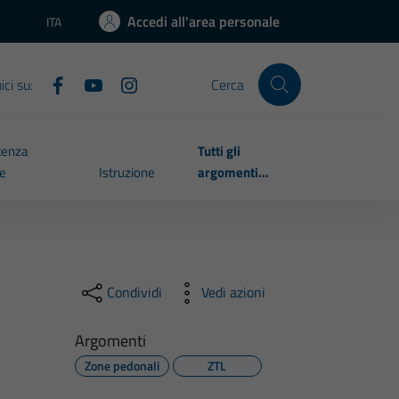
Accedi all'area personale
ITA
Lingua attiva:
ci su:
Cerca
tenza
Tutti gli
le
Istruzione
argomenti...
Condividi
Vedi azioni
Argomenti
Zone pedonali
ZTL