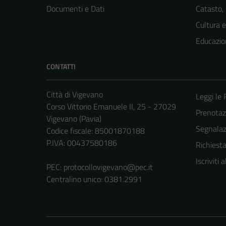
Documenti e Dati
Catasto,
Cultura 
Educazio
CONTATTI
Città di Vigevano
Leggi le
Corso Vittorio Emanuele II, 25 - 27029
Prenota
Vigevano (Pavia)
Segnalazi
Codice fiscale: 85001870188
P.IVA: 00437580186
Richiest
Iscriviti
PEC:
protocollovigevano@pec.it
Centralino unico: 0381.2991