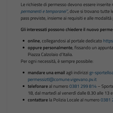
Le richieste di permesso devono essere inserite 
permanenti e temporanei”
, dove si trovano tutte le
pass previste, insieme ai requisiti e alle modalità
Gli interessati possono chiedere il nuovo perme
online
, collegandosi al portale dedicato
https
oppure personalmente
, fissando un appunta
Piazza Calzolaio d’Italia.
Per ogni necessità, è sempre possibile:
mandare una email
agli indirizzi
gr-sportello
permessiztl@comune.vigevano.pv.it
telefonare
al numero
0381 299 814
– Sportel
18, dal martedì al venerdì dalle 8.30 alle 13 e
contattare
la Polizia Locale al numero
0381 