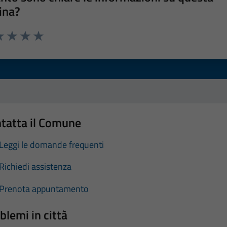
ina?
a 1 stelle su 5
luta 2 stelle su 5
Valuta 3 stelle su 5
Valuta 4 stelle su 5
Valuta 5 stelle su 5
tatta il Comune
Leggi le domande frequenti
Richiedi assistenza
Prenota appuntamento
blemi in città