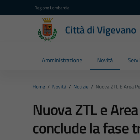
Vai ai contenuti
Vai al footer
Regione Lombardia
Città di Vigevano
Amministrazione
Novità
Servi
Home
/
Novità
/
Notizie
/
Nuova ZTL E Area Ped
Nuova ZTL e Area 
conclude la fase t