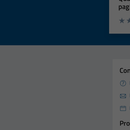
pag
Valut
Va
Con
Pro