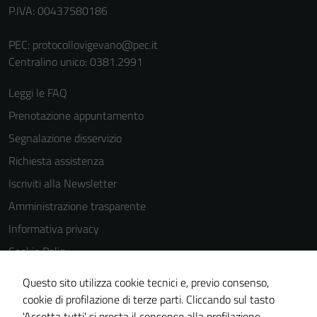
P.IVA: 00437580186
PEC:
protocollovigevano@pec.it
Centralino unico: 0381.2991
Leggi le FAQ
Prenotazione appuntamento
Segnalazione disservizio
Richiesta assistenza
Iscriviti alla Newsletter
Amministrazione trasparente
Informativa privacy
Cookie Policy
Media policy
Questo sito utilizza cookie tecnici e, previo consenso,
Note legali
cookie di profilazione di terze parti. Cliccando sul tasto
'Accetta tutti' si presta il consenso alla profilazione,