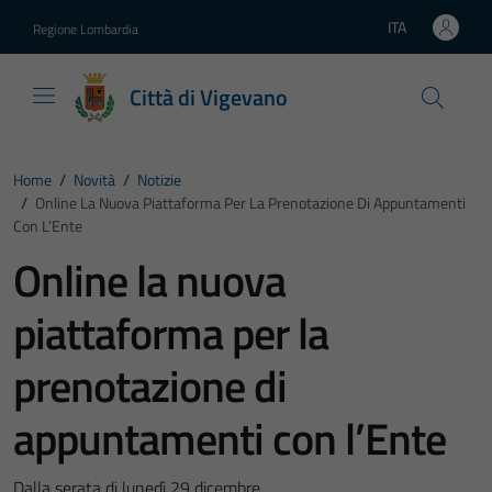
Vai ai contenuti
Vai al footer
ITA
Regione Lombardia
Lingua attiva:
Città di Vigevano
Home
/
Novità
/
Notizie
/
Online La Nuova Piattaforma Per La Prenotazione Di Appuntamenti
Con L’Ente
Online la nuova
piattaforma per la
prenotazione di
appuntamenti con l’Ente
Dalla serata di lunedì 29 dicembre