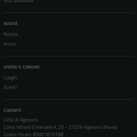
Vita lavorativa
per il
funzionamento
del sito e non
possono
NOVITÀ
essere
Notizie
disabilitati.
Avvisi
Questi cookie
non raccolgono
informazioni
VIVERE IL COMUNE
personali.
Luoghi
Eventi
CONTATTI
Città di Vigevano
Corso Vittorio Emanuele II, 25 - 27029 Vigevano (Pavia)
Codice fiscale: 85001870188