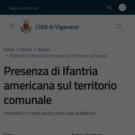
Vai ai contenuti
Vai al footer
ITA
Regione Lombardia
Lingua attiva:
Città di Vigevano
Home
/
Novità
/
Notizie
/
Presenza Di Ifantria Americana Sul Territorio Comunale
Presenza di Ifantria
americana sul territorio
comunale
Interventi in corso anche nelle aree pubbliche.
Data:
Tempo di lettura: