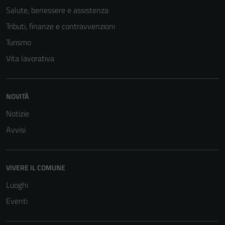
Salute, benessere e assistenza
Tributi, finanze e contravvenzioni
Turismo
Vita lavorativa
NOVITÀ
Tecnici
Notizie
Questi cookie
Avvisi
sono necessari
per il
funzionamento
VIVERE IL COMUNE
del sito e non
possono
Luoghi
essere
Eventi
disabilitati.
Questi cookie