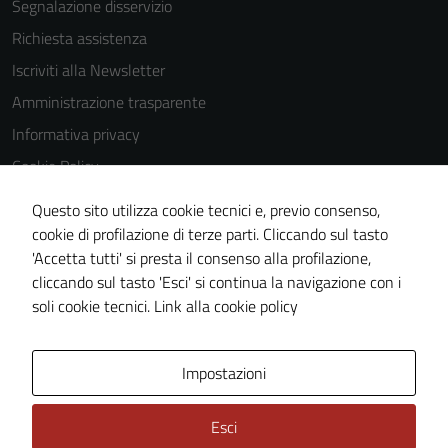
Segnalazione disservizio
Richiesta assistenza
Iscriviti alla Newsletter
Amministrazione trasparente
Informativa privacy
Cookie Policy
Media policy
Questo sito utilizza cookie tecnici e, previo consenso,
Note legali
cookie di profilazione di terze parti. Cliccando sul tasto
'Accetta tutti' si presta il consenso alla profilazione,
Dichiarazione di accessibilità
cliccando sul tasto 'Esci' si continua la navigazione con i
Piano di miglioramento del sito
soli cookie tecnici.
Link alla cookie policy
Area Privata
Impostazioni
Esci