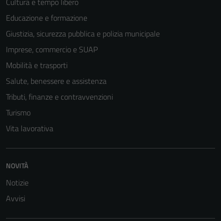
Cultura e tempo libero
Educazione e formazione
Giustizia, sicurezza pubblica e polizia municipale
Imprese, commercio e SUAP
Mobilità e trasporti
Salute, benessere e assistenza
Tributi, finanze e contravvenzioni
Turismo
Vita lavorativa
Tecnici
Questi cookie
sono necessari
NOVITÀ
per il
Notizie
funzionamento
Avvisi
del sito e non
possono