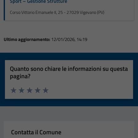
Sport – Gestione Strutture
Corso Vittorio Emanuele II, 25 - 27029 Vigevano (PV)
Ultimo aggiornamento:
12/01/2026, 14:19
Quanto sono chiare le informazioni su questa
pagina?
Valuta 1 stelle su 5
Valuta 2 stelle su 5
Valuta 3 stelle su 5
Valuta 4 stelle su 5
Valuta 5 stelle su 5
Contatta il Comune