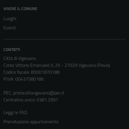
essere
VIVERE IL COMUNE
disabilitati.
Questi cookie
Luoghi
non raccolgono
Eventi
informazioni
personali.
CONTATTI
Città di Vigevano
Corso Vittorio Emanuele II, 25 - 27029 Vigevano (Pavia)
Codice fiscale: 85001870188
P.IVA: 00437580186
PEC:
protocollovigevano@pec.it
Centralino unico: 0381.2991
Leggi le FAQ
Prenotazione appuntamento