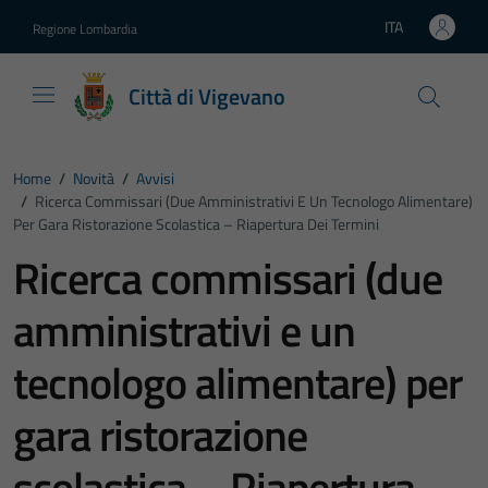
Vai ai contenuti
Vai al footer
ITA
Regione Lombardia
Lingua attiva:
Città di Vigevano
Home
/
Novità
/
Avvisi
/
Ricerca Commissari (due Amministrativi E Un Tecnologo Alimentare)
Per Gara Ristorazione Scolastica – Riapertura Dei Termini
Ricerca commissari (due
amministrativi e un
tecnologo alimentare) per
gara ristorazione
scolastica – Riapertura