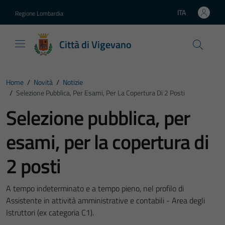
Vai ai contenuti
Vai al footer
ITA
Regione Lombardia
Lingua attiva:
Città di Vigevano
Home
/
Novità
/
Notizie
/
Selezione Pubblica, Per Esami, Per La Copertura Di 2 Posti
Selezione pubblica, per
esami, per la copertura di
2 posti
A tempo indeterminato e a tempo pieno, nel profilo di
Assistente in attività amministrative e contabili - Area degli
Istruttori (ex categoria C1).