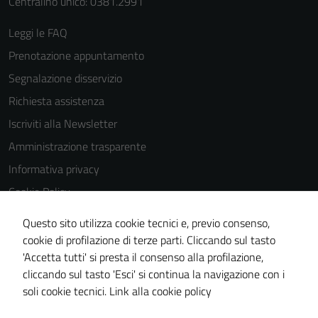
Centralino unico: 0381.2991
Leggi le FAQ
Prenotazione appuntamento
Segnalazione disservizio
Richiesta assistenza
Iscriviti alla Newsletter
Amministrazione trasparente
Informativa privacy
Cookie Policy
Media policy
Questo sito utilizza cookie tecnici e, previo consenso,
Note legali
cookie di profilazione di terze parti. Cliccando sul tasto
'Accetta tutti' si presta il consenso alla profilazione,
Dichiarazione di accessibilità
cliccando sul tasto 'Esci' si continua la navigazione con i
Piano di miglioramento del sito
soli cookie tecnici.
Link alla cookie policy