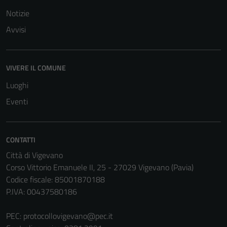
Notizie
Avvisi
Tecnici
VIVERE IL COMUNE
Questi cookie
sono necessari
Luoghi
per il
Eventi
funzionamento
del sito e non
possono
CONTATTI
essere
Città di Vigevano
disabilitati.
Corso Vittorio Emanuele II, 25 - 27029 Vigevano (Pavia)
Questi cookie
Codice fiscale: 85001870188
non raccolgono
P.IVA: 00437580186
informazioni
personali.
PEC:
protocollovigevano@pec.it