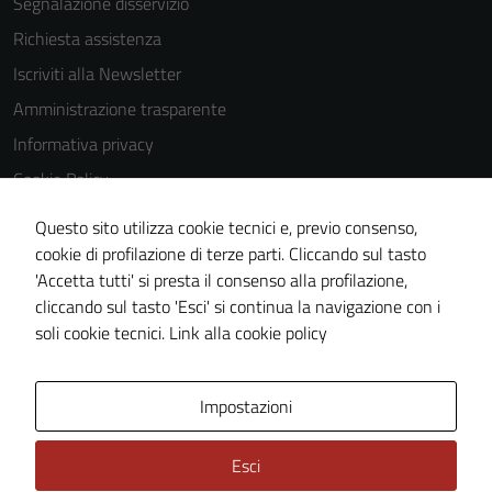
Segnalazione disservizio
Richiesta assistenza
Iscriviti alla Newsletter
Amministrazione trasparente
Informativa privacy
Cookie Policy
Media policy
Questo sito utilizza cookie tecnici e, previo consenso,
Note legali
cookie di profilazione di terze parti. Cliccando sul tasto
'Accetta tutti' si presta il consenso alla profilazione,
Dichiarazione di accessibilità
cliccando sul tasto 'Esci' si continua la navigazione con i
Piano di miglioramento del sito
soli cookie tecnici.
Link alla cookie policy
Area Privata
Impostazioni
Esci