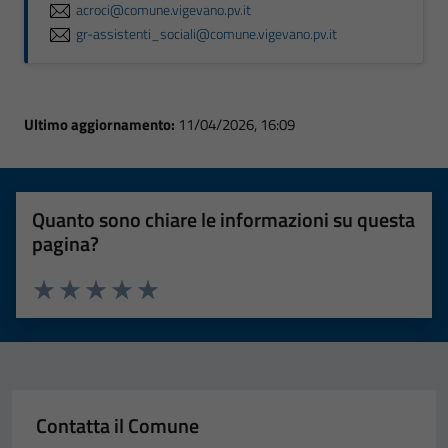
acroci@comune.vigevano.pv.it
gr-assistenti_sociali@comune.vigevano.pv.it
Ultimo aggiornamento:
11/04/2026, 16:09
Quanto sono chiare le informazioni su questa
pagina?
Valuta 1 stelle su 5
Valuta 2 stelle su 5
Valuta 3 stelle su 5
Valuta 4 stelle su 5
Valuta 5 stelle su 5
Contatta il Comune