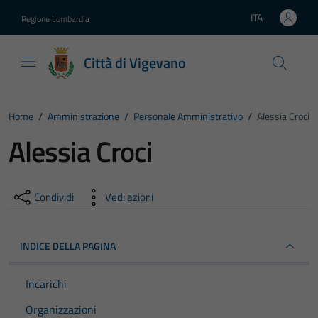
Vai ai contenuti
Vai al footer
ITA
Regione Lombardia
Lingua attiva:
Città di Vigevano
Home
/
Amministrazione
/
Personale Amministrativo
/
Alessia Croci
Alessia Croci
Condividi
Vedi azioni
INDICE DELLA PAGINA
Incarichi
Organizzazioni