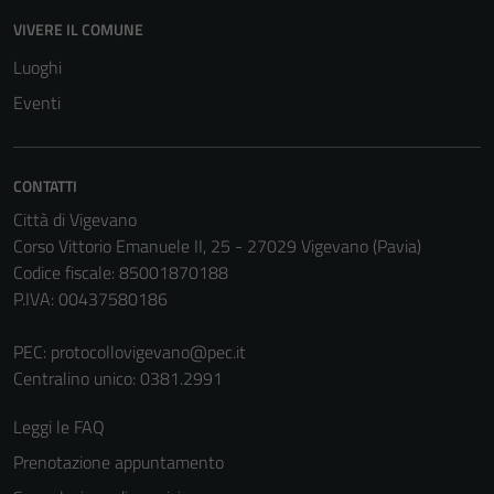
VIVERE IL COMUNE
Tecnici
Luoghi
Questi cookie
Eventi
sono necessari
per il
funzionamento
CONTATTI
del sito e non
Città di Vigevano
possono
Corso Vittorio Emanuele II, 25 - 27029 Vigevano (Pavia)
essere
Codice fiscale: 85001870188
disabilitati.
P.IVA: 00437580186
Questi cookie
non raccolgono
PEC:
protocollovigevano@pec.it
informazioni
Centralino unico: 0381.2991
personali.
Leggi le FAQ
Prenotazione appuntamento