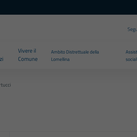
Segui
Vivere il
Ambito Distrettuale della
Assis
zi
Comune
Lomellina
socia
rtucci