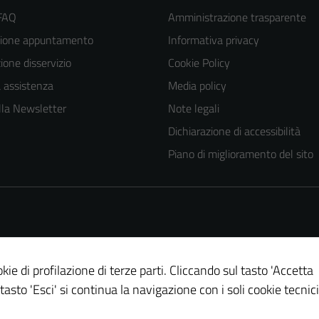
 FAQ
Amministrazione trasparente
zione appuntamento
Informativa privacy
one disservizio
Cookie Policy
a assistenza
Media policy
 alla Newsletter
Note legali
Dichiarazione di accessibilità
Piano di miglioramento del sito
kie di profilazione di terze parti. Cliccando sul tasto 'Accetta
 tasto 'Esci' si continua la navigazione con i soli cookie tecnici