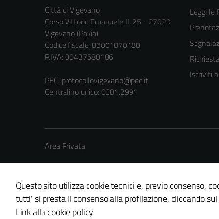
Città di Vigevano
Leggi le
Corso Vittorio Emanuele II, 25 - 27029
Prenota
Vigevano (Pavia)
Segnalazi
Codice fiscale: 85001870188
P.IVA: 00437580186
Richiest
Iscriviti
PEC:
protocollovigevano@pec.it
Centralino unico: 0381.2991
Area Privata
Questo sito utilizza cookie tecnici e, previo consenso, coo
tutti' si presta il consenso alla profilazione, cliccando sul
Credits: ©
Technical Design s.r.l.
Link alla cookie policy