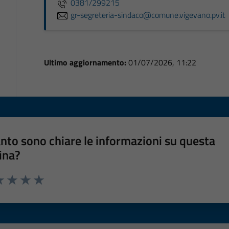
0381/299215
gr-segreteria-sindaco@comune.vigevano.pv.it
Ultimo aggiornamento:
01/07/2026, 11:22
nto sono chiare le informazioni su questa
ina?
a 1 stelle su 5
luta 2 stelle su 5
Valuta 3 stelle su 5
Valuta 4 stelle su 5
Valuta 5 stelle su 5