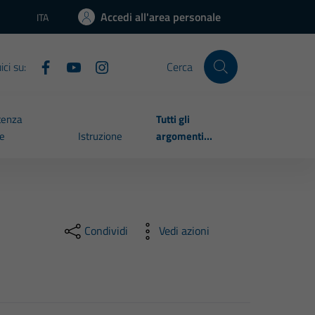
Accedi all'area personale
ITA
Lingua attiva:
ci su:
Cerca
tenza
Tutti gli
le
Istruzione
argomenti...
Condividi
Vedi azioni