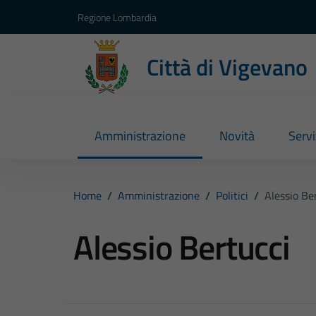
Vai ai contenuti
Vai al footer
Regione Lombardia
Città di Vigevano
Amministrazione
Novità
Servi
Home
/
Amministrazione
/
Politici
/
Alessio Be
Alessio Bertucci