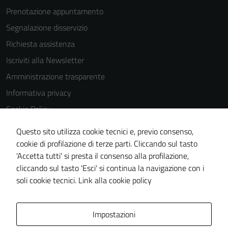
Prenotazione appuntamento
Segnalazione disservizio
Tecnici
Richiesta assistenza
Questi cookie
Iscriviti alla Newsletter
sono necessari
Amministrazione trasparente
per il
Informativa privacy
funzionamento
del sito e non
Cookie Policy
possono
Media policy
essere
Questo sito utilizza cookie tecnici e, previo consenso,
Note legali
disabilitati.
cookie di profilazione di terze parti. Cliccando sul tasto
Questi cookie
'Accetta tutti' si presta il consenso alla profilazione,
Dichiarazione di accessibilità
non raccolgono
cliccando sul tasto 'Esci' si continua la navigazione con i
Piano di miglioramento del sito
informazioni
soli cookie tecnici.
Link alla cookie policy
personali.
Area Privata
Impostazioni