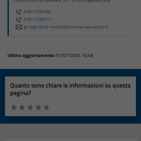
Corso Vittorio Emanuele II, 25 - 27029 Vigevano (PV)
0381/299298
0381/299215
gr-segreteria-sindaco@comune.vigevano.pv.it
Ultimo aggiornamento:
01/07/2026, 10:48
Quanto sono chiare le informazioni su questa
pagina?
Valuta 1 stelle su 5
Valuta 2 stelle su 5
Valuta 3 stelle su 5
Valuta 4 stelle su 5
Valuta 5 stelle su 5