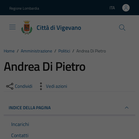
Vai ai contenuti
Vai al footer
ITA
Regione Lombardia
Lingua attiva:
Città di Vigevano
Home
/
Amministrazione
/
Politici
/
Andrea Di Pietro
Andrea Di Pietro
Condividi
Vedi azioni
INDICE DELLA PAGINA
Incarichi
Contatti