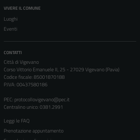
VIVERE IL COMUNE
Luoghi
Eventi
CONTATTI
Città di Vigevano
Corso Vittorio Emanuele II, 25 - 27029 Vigevano (Pavia)
Codice fiscale: 85001870188
P.IVA: 00437580186
Tecnici
Questi cookie
PEC:
protocollovigevano@pec.it
sono necessari
Centralino unico: 0381.2991
per il
funzionamento
Leggi le FAQ
del sito e non
Prenotazione appuntamento
possono