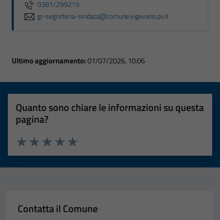
0381/299215
gr-segreteria-sindaco@comune.vigevano.pv.it
Ultimo aggiornamento:
01/07/2026, 10:06
Quanto sono chiare le informazioni su questa
pagina?
Valuta 1 stelle su 5
Valuta 2 stelle su 5
Valuta 3 stelle su 5
Valuta 4 stelle su 5
Valuta 5 stelle su 5
Contatta il Comune