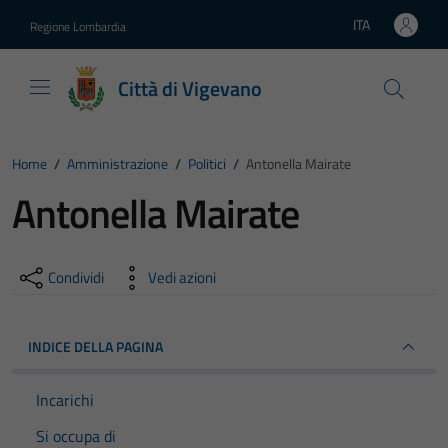
Vai ai contenuti
Vai al footer
ITA
Regione Lombardia
Lingua attiva:
Città di Vigevano
Home
/
Amministrazione
/
Politici
/
Antonella Mairate
Antonella Mairate
Condividi
Vedi azioni
INDICE DELLA PAGINA
Incarichi
Si occupa di