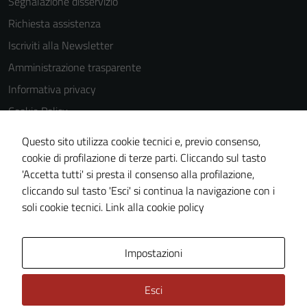
Segnalazione disservizio
essere
disabilitati.
Richiesta assistenza
Questi cookie
Iscriviti alla Newsletter
non raccolgono
Amministrazione trasparente
informazioni
personali.
Informativa privacy
Cookie Policy
Media policy
Questo sito utilizza cookie tecnici e, previo consenso,
Note legali
cookie di profilazione di terze parti. Cliccando sul tasto
'Accetta tutti' si presta il consenso alla profilazione,
Dichiarazione di accessibilità
cliccando sul tasto 'Esci' si continua la navigazione con i
Piano di miglioramento del sito
soli cookie tecnici.
Link alla cookie policy
Area Privata
Impostazioni
Esci