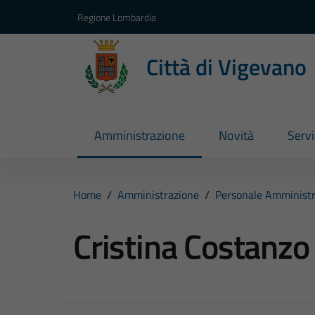
Vai ai contenuti
Vai al footer
Regione Lombardia
Città di Vigevano
Amministrazione
Novità
Servi
Home
/
Amministrazione
/
Personale Amministr
Cristina Costanzo