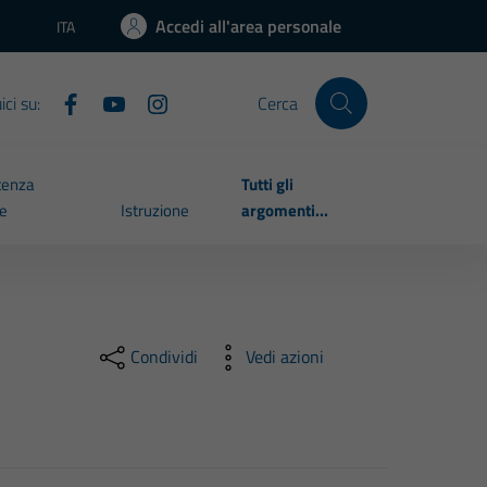
Accedi all'area personale
ITA
Lingua attiva:
ci su:
Cerca
tenza
Tutti gli
le
Istruzione
argomenti...
Condividi
Vedi azioni