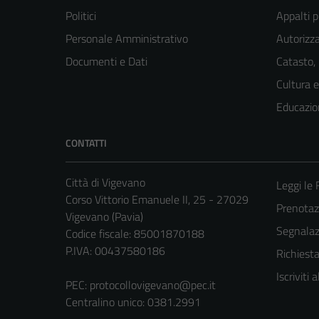
Politici
Appalti p
Personale Amministrativo
Autorizza
Documenti e Dati
Catasto,
Cultura 
Educazio
CONTATTI
Città di Vigevano
Leggi le
Corso Vittorio Emanuele II, 25 - 27029
Prenota
Vigevano (Pavia)
Segnalazi
Codice fiscale: 85001870188
P.IVA: 00437580186
Richiest
Iscriviti
PEC:
protocollovigevano@pec.it
Centralino unico: 0381.2991