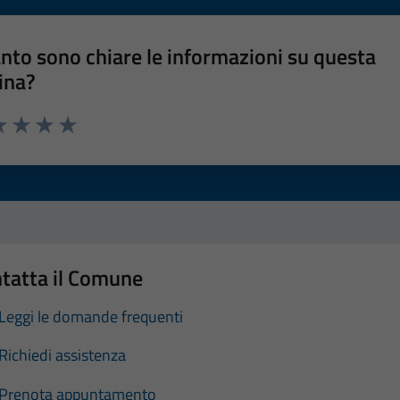
nto sono chiare le informazioni su questa
ina?
a 1 stelle su 5
luta 2 stelle su 5
Valuta 3 stelle su 5
Valuta 4 stelle su 5
Valuta 5 stelle su 5
tatta il Comune
Leggi le domande frequenti
Richiedi assistenza
Prenota appuntamento