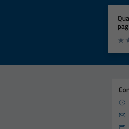
Qua
pag
Valut
Va
Con