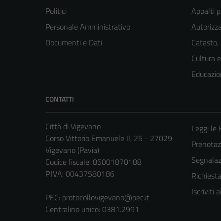
Politici
Appalti p
Personale Amministrativo
Autorizza
Documenti e Dati
Catasto,
Cultura 
Educazio
CONTATTI
Città di Vigevano
Leggi le
Corso Vittorio Emanuele II, 25 - 27029
Prenota
Vigevano (Pavia)
Segnalazi
Codice fiscale: 85001870188
P.IVA: 00437580186
Richiest
Iscriviti
PEC:
protocollovigevano@pec.it
Centralino unico: 0381.2991