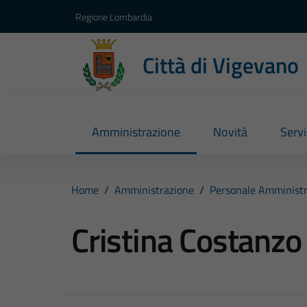
Vai ai contenuti
Vai al footer
Regione Lombardia
Città di Vigevano
Amministrazione
Novità
Servi
Home
/
Amministrazione
/
Personale Amministr
Cristina Costanzo