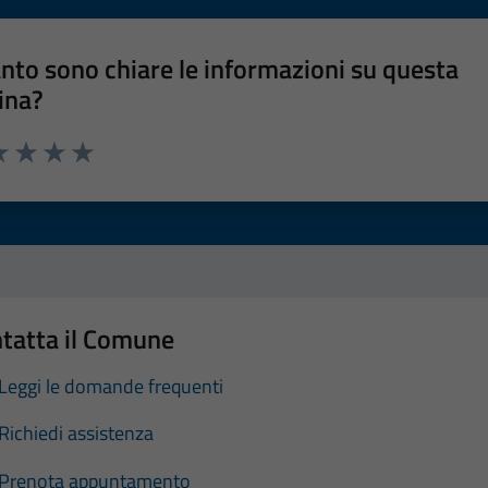
nto sono chiare le informazioni su questa
ina?
a 1 stelle su 5
luta 2 stelle su 5
Valuta 3 stelle su 5
Valuta 4 stelle su 5
Valuta 5 stelle su 5
tatta il Comune
Leggi le domande frequenti
Richiedi assistenza
Prenota appuntamento