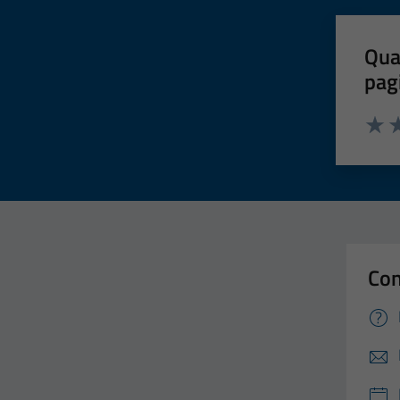
Qua
pag
Valut
Va
Con