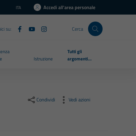
Accedi all'area personale
ITA
Lingua attiva:
ci su:
Cerca
tenza
Tutti gli
le
Istruzione
argomenti...
Condividi
Vedi azioni