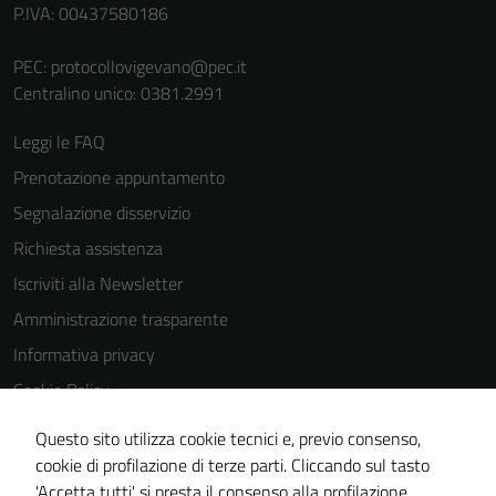
P.IVA: 00437580186
PEC:
protocollovigevano@pec.it
Centralino unico: 0381.2991
Leggi le FAQ
Tecnici
Prenotazione appuntamento
Questi cookie
Segnalazione disservizio
sono necessari
Richiesta assistenza
per il
funzionamento
Iscriviti alla Newsletter
del sito e non
Amministrazione trasparente
possono
Informativa privacy
essere
disabilitati.
Cookie Policy
Questi cookie
Media policy
Questo sito utilizza cookie tecnici e, previo consenso,
non raccolgono
Note legali
cookie di profilazione di terze parti. Cliccando sul tasto
informazioni
'Accetta tutti' si presta il consenso alla profilazione,
personali.