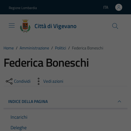
Vai ai contenuti
Vai al footer
ITA
Regione Lombardia
Lingua attiva:
Città di Vigevano
Home
/
Amministrazione
/
Politici
/
Federica Boneschi
Federica Boneschi
Condividi
Vedi azioni
INDICE DELLA PAGINA
Incarichi
Deleghe