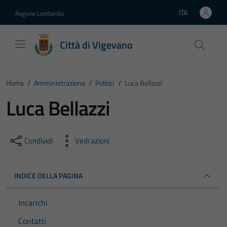
Vai ai contenuti
Vai al footer
ITA
Regione Lombardia
Lingua attiva:
Città di Vigevano
Home
/
Amministrazione
/
Politici
/
Luca Bellazzi
Luca Bellazzi
Condividi
Vedi azioni
INDICE DELLA PAGINA
Incarichi
Contatti