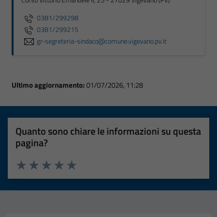
Corso Vittorio Emanuele II, 25 - 27029 Vigevano (PV)
0381/299298
0381/299215
gr-segreteria-sindaco@comune.vigevano.pv.it
Ultimo aggiornamento:
01/07/2026, 11:28
Quanto sono chiare le informazioni su questa
pagina?
Valuta 1 stelle su 5
Valuta 2 stelle su 5
Valuta 3 stelle su 5
Valuta 4 stelle su 5
Valuta 5 stelle su 5