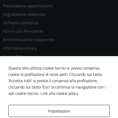
Prenotazione appuntamento
Segnalazione disservizio
Tecnici
Richiesta assistenza
Questi cookie
Iscriviti alla Newsletter
sono necessari
Amministrazione trasparente
per il
Informativa privacy
funzionamento
del sito e non
Cookie Policy
possono
Media policy
essere
Questo sito utilizza cookie tecnici e, previo consenso,
Note legali
disabilitati.
cookie di profilazione di terze parti. Cliccando sul tasto
Questi cookie
'Accetta tutti' si presta il consenso alla profilazione,
Dichiarazione di accessibilità
non raccolgono
cliccando sul tasto 'Esci' si continua la navigazione con i
Piano di miglioramento del sito
informazioni
soli cookie tecnici.
Link alla cookie policy
personali.
Area Privata
Impostazioni