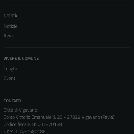
NOVITÀ
Notizie
Avvisi
VIVERE IL COMUNE
Luoghi
Eventi
CONTATTI
Città di Vigevano
Tecnici
Corso Vittorio Emanuele II, 25 - 27029 Vigevano (Pavia)
Questi cookie
Codice fiscale: 85001870188
sono necessari
P.IVA: 00437580186
per il