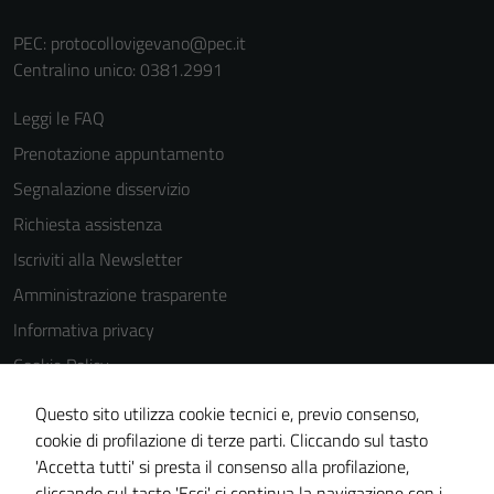
funzionamento
PEC:
protocollovigevano@pec.it
del sito e non
Centralino unico: 0381.2991
possono
essere
Leggi le FAQ
disabilitati.
Questi cookie
Prenotazione appuntamento
non raccolgono
Segnalazione disservizio
informazioni
Richiesta assistenza
personali.
Iscriviti alla Newsletter
Amministrazione trasparente
Informativa privacy
Cookie Policy
Media policy
Questo sito utilizza cookie tecnici e, previo consenso,
Note legali
cookie di profilazione di terze parti. Cliccando sul tasto
'Accetta tutti' si presta il consenso alla profilazione,
Dichiarazione di accessibilità
cliccando sul tasto 'Esci' si continua la navigazione con i