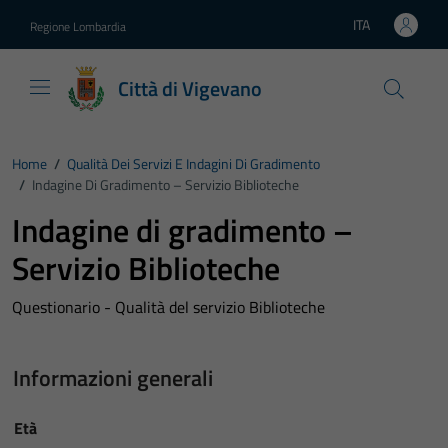
Vai ai contenuti
Vai al footer
ITA
Regione Lombardia
Lingua attiva:
Città di Vigevano
Home
/
Qualità Dei Servizi E Indagini Di Gradimento
/
Indagine Di Gradimento – Servizio Biblioteche
Indagine di gradimento –
Servizio Biblioteche
Questionario - Qualità del servizio Biblioteche
Informazioni generali
Età