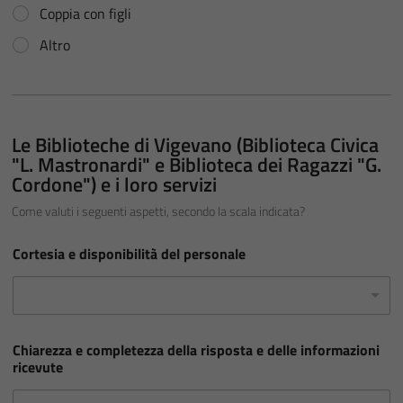
Coppia con figli
Altro
m
a
t
e
Le Biblioteche di Vigevano (Biblioteca Civica
r
"L. Mastronardi" e Biblioteca dei Ragazzi "G.
i
a
Cordone") e i loro servizi
l
e
Come valuti i seguenti aspetti, secondo la scala indicata?
d
e
Cortesia e disponibilità del personale
l
l
a
d
e
l
Chiarezza e completezza della risposta e delle informazioni
ricevute