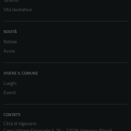
Turismo
per il
Vita lavorativa
funzionamento
del sito e non
possono
NOVITÀ
essere
disabilitati.
Notizie
Questi cookie
Avvisi
non raccolgono
informazioni
personali.
VIVERE IL COMUNE
Luoghi
Eventi
CONTATTI
Città di Vigevano
Corso Vittorio Emanuele II, 25 - 27029 Vigevano (Pavia)