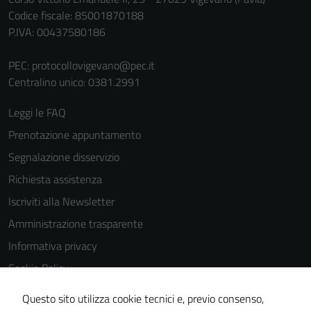
Codice fiscale: 85001870188
P.IVA: 00437580186
PEC:
protocollovigevano@pec.it
Centralino unico: 0381.2991
Leggi le FAQ
Prenotazione appuntamento
Segnalazione disservizio
Richiesta assistenza
Iscriviti alla Newsletter
Amministrazione trasparente
Informativa privacy
Cookie Policy
Media policy
Questo sito utilizza cookie tecnici e, previo consenso,