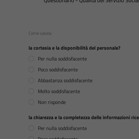
Questionario - Qualità del Servizio Socia
i
Come valuta:
n
f
la cortesia e la disponibilità del personale?
o
r
Per nulla soddisfacente
m
a
Poco soddisfacente
z
i
Abbastanza soddisfacente
o
Molto soddisfacente
n
i
Non risponde
i
n
f
la chiarezza e la completezza delle informazioni rice
o
r
Per nulla soddisfacente
m
Poco soddisfacente