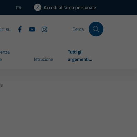
Accedi all'area personale
ITA
Lingua attiva:
ci su:
Cerca
tenza
Tutti gli
le
Istruzione
argomenti...
le