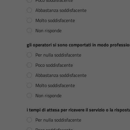
a
z
Abbastanza soddisfacente
i
o
Molto soddisfacente
n
i
Non risponde
c
o
m
gli operatori si sono comportati in modo professio
p
Per nulla soddisfacente
l
e
Poco soddisfacente
s
s
Abbastanza soddisfacente
i
v
Molto soddisfacente
a
Non risponde
i tempi di attesa per ricevere il servizio o la rispost
Per nulla soddisfacente
Poco soddisfacente