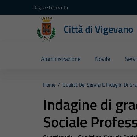
Vai ai contenuti
Vai al footer
Regione Lombardia
Città di Vigevano
Amministrazione
Novità
Servi
Home
/
Qualità Dei Servizi E Indagini Di G
Indagine di gr
Sociale Profes