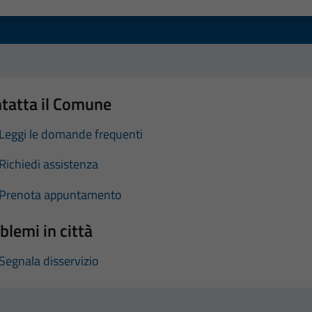
a 1 stelle su 5
luta 2 stelle su 5
Valuta 3 stelle su 5
Valuta 4 stelle su 5
Valuta 5 stelle su 5
tatta il Comune
Leggi le domande frequenti
Richiedi assistenza
Prenota appuntamento
blemi in città
Segnala disservizio