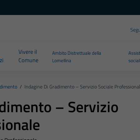
Segui
Vivere il
Ambito Distrettuale della
Assis
zi
Comune
Lomellina
socia
radimento
/
Indagine Di Gradimento – Servizio Sociale Professiona
adimento – Servizio
sionale