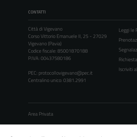
CONTATTI
Città di Vigevano
Leggi le
Corso Vittorio Emanuele II, 25 - 27029
Prenota
Vigevano (Pavia)
Segnalazi
Codice fiscale: 85001870188
P.IVA: 00437580186
Richiest
Iscriviti
PEC:
protocollovigevano@pec.it
Centralino unico: 0381.2991
Area Privata