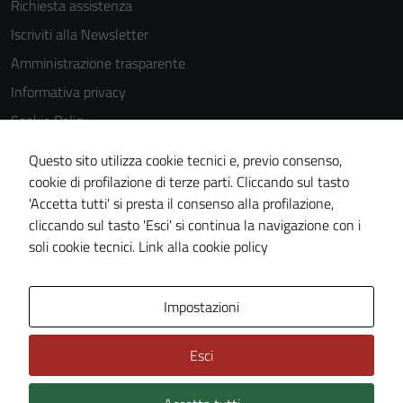
Richiesta assistenza
Iscriviti alla Newsletter
Amministrazione trasparente
Informativa privacy
Cookie Policy
Media policy
Questo sito utilizza cookie tecnici e, previo consenso,
Note legali
cookie di profilazione di terze parti. Cliccando sul tasto
'Accetta tutti' si presta il consenso alla profilazione,
Dichiarazione di accessibilità
cliccando sul tasto 'Esci' si continua la navigazione con i
Piano di miglioramento del sito
soli cookie tecnici.
Link alla cookie policy
Area Privata
Impostazioni
Esci