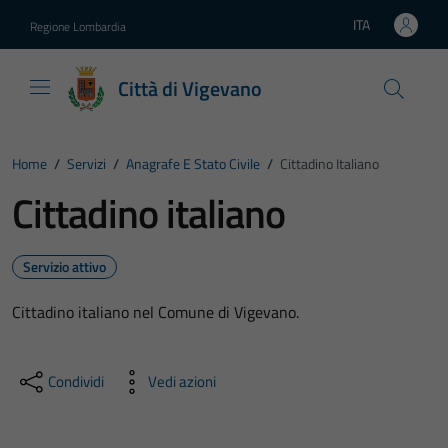
Vai ai contenuti
Vai al footer
ITA
Regione Lombardia
Lingua attiva:
Città di Vigevano
Home
/
Servizi
/
Anagrafe E Stato Civile
/
Cittadino Italiano
Cittadino italiano
Servizio attivo
Cittadino italiano nel Comune di Vigevano.
Condividi
Vedi azioni