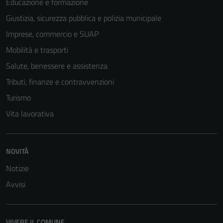
Educazione e formazione
Giustizia, sicurezza pubblica e polizia municipale
Tecnici
Imprese, commercio e SUAP
Questi cookie
sono necessari
Mobilità e trasporti
per il
Salute, benessere e assistenza
funzionamento
Tributi, finanze e contravvenzioni
del sito e non
possono
Turismo
essere
Vita lavorativa
disabilitati.
Questi cookie
non raccolgono
NOVITÀ
informazioni
personali.
Notizie
Avvisi
VIVERE IL COMUNE