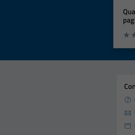
Qua
pag
Valut
Va
Con