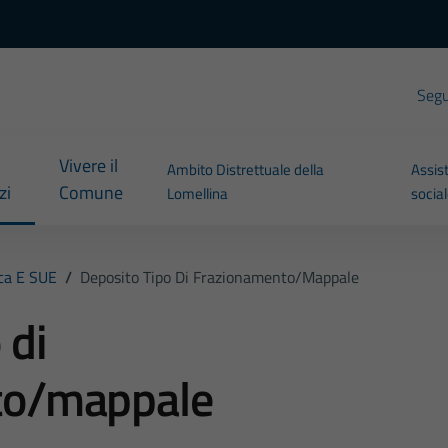
Segui
Vivere il
Ambito Distrettuale della
Assis
zi
Comune
Lomellina
socia
ica E SUE
/
Deposito Tipo Di Frazionamento/mappale
 di
to/mappale