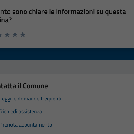
nto sono chiare le informazioni su questa
ina?
a 1 stelle su 5
luta 2 stelle su 5
Valuta 3 stelle su 5
Valuta 4 stelle su 5
Valuta 5 stelle su 5
tatta il Comune
Leggi le domande frequenti
Richiedi assistenza
Prenota appuntamento