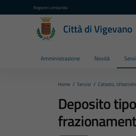
Vai ai contenuti
Vai al footer
Regione Lombardia
Città di Vigevano
Amministrazione
Novità
Servi
Home
/
Servizi
/
Catasto, Urbanist
Deposito tipo
frazionamen