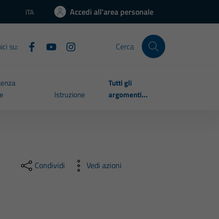
Accedi all'area personale
ITA
Lingua attiva:
ci su:
Cerca
tenza
Tutti gli
le
Istruzione
argomenti...
Condividi
Vedi azioni