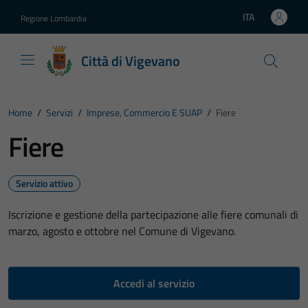
Vai ai contenuti
Vai al footer
ITA
Regione Lombardia
Lingua attiva:
Città di Vigevano
Home
/
Servizi
/
Imprese, Commercio E SUAP
/
Fiere
Fiere
Servizio attivo
Iscrizione e gestione della partecipazione alle fiere comunali di
marzo, agosto e ottobre nel Comune di Vigevano.
Accedi al servizio