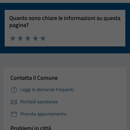
Quanto sono chiare le informazioni su questa
pagina?
Valuta 1 stelle su 5
Valuta 2 stelle su 5
Valuta 3 stelle su 5
Valuta 4 stelle su 5
Valuta 5 stelle su 5
Tecnici
Questi cookie
sono necessari
Contatta il Comune
per il
funzionamento
Leggi le domande frequenti
del sito e non
Richiedi assistenza
possono
essere
Prenota appuntamento
disabilitati.
Questi cookie
Problemi in città
non raccolgono