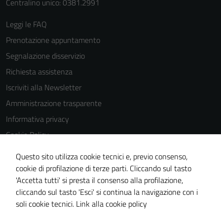
Centralino unico: 0381.2991
Leggi le FAQ
Prenotazione appuntamento
Segnalazione disservizio
Richiesta assistenza
Iscriviti alla Newsletter
Amministrazione trasparente
Informativa privacy
Cookie Policy
Media policy
Questo sito utilizza cookie tecnici e, previo consenso,
Note legali
cookie di profilazione di terze parti. Cliccando sul tasto
'Accetta tutti' si presta il consenso alla profilazione,
Dichiarazione di accessibilità
cliccando sul tasto 'Esci' si continua la navigazione con i
Piano di miglioramento del sito
soli cookie tecnici.
Link alla cookie policy