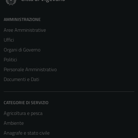
AMMINISTRAZIONE
Aree Amministrative
Tecnici
Uffici
Questi cookie
Organi di Governo
sono necessari
per il
Politici
funzionamento
Personale Amministrativo
del sito e non
Documenti e Dati
possono
essere
disabilitati.
Questi cookie
CATEGORIE DI SERVIZIO
non raccolgono
Agricoltura e pesca
informazioni
Ambiente
personali.
Anagrafe e stato civile