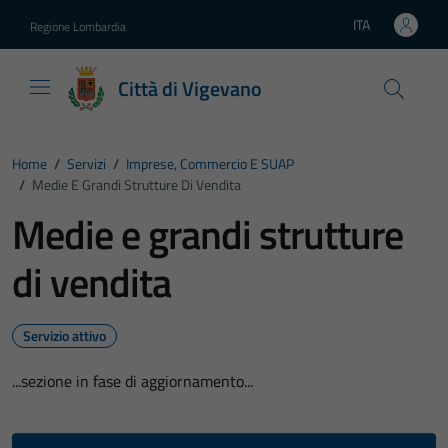
Vai ai contenuti
Vai al footer
ITA
Regione Lombardia
Lingua attiva:
Città di Vigevano
Home
/
Servizi
/
Imprese, Commercio E SUAP
/
Medie E Grandi Strutture Di Vendita
Medie e grandi strutture
di vendita
Servizio attivo
...sezione in fase di aggiornamento...