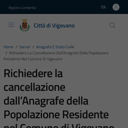
Vai ai contenuti
Vai al footer
ITA
Regione Lombardia
Lingua attiva:
Città di Vigevano
Home
/
Servizi
/
Anagrafe E Stato Civile
/
Richiedere La Cancellazione Dall’Anagrafe Della Popolazione
Residente Nel Comune Di Vigevano
Richiedere la
cancellazione
dall’Anagrafe della
Popolazione Residente
nel Comune di Vigevano