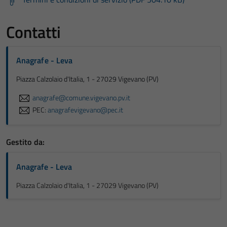
Contatti
Anagrafe - Leva
Piazza Calzolaio d'Italia, 1 - 27029 Vigevano (PV)
anagrafe@comune.vigevano.pv.it
PEC:
anagrafevigevano@pec.it
Tecnici
Questi cookie
sono necessari
Gestito da:
per il
funzionamento
Anagrafe - Leva
del sito e non
Piazza Calzolaio d'Italia, 1 - 27029 Vigevano (PV)
possono
essere
disabilitati.
Questi cookie