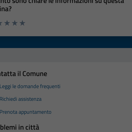
nto sono chiare le informazioni su questa
ina?
a 1 stelle su 5
luta 2 stelle su 5
Valuta 3 stelle su 5
Valuta 4 stelle su 5
Valuta 5 stelle su 5
tatta il Comune
Leggi le domande frequenti
Richiedi assistenza
Prenota appuntamento
blemi in città