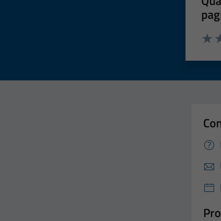
Qua
pag
Valut
Va
Con
Pro