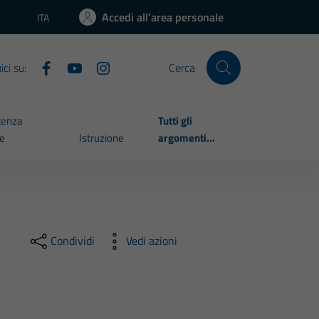
Accedi all'area personale
ITA
Lingua attiva:
ci su:
Cerca
tenza
Tutti gli
le
Istruzione
argomenti...
Condividi
Vedi azioni