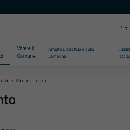
Segui
Vivere il
Ambito Distrettuale della
Assis
zi
Comune
Lomellina
socia
ivile
/
Riconoscimento
nto
gevano.