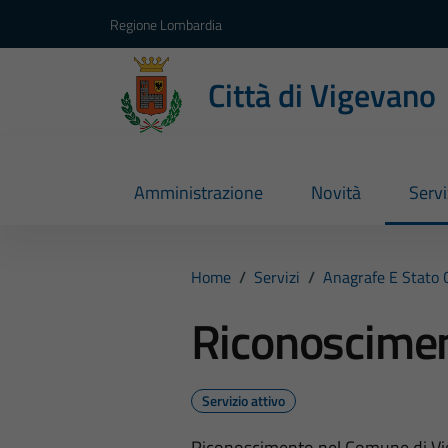
Vai ai contenuti
Vai al footer
Regione Lombardia
Città di Vigevano
Amministrazione
Novità
Servi
Home
/
Servizi
/
Anagrafe E Stato C
Riconoscime
Servizio attivo
Riconoscimento nel Comune di Vi