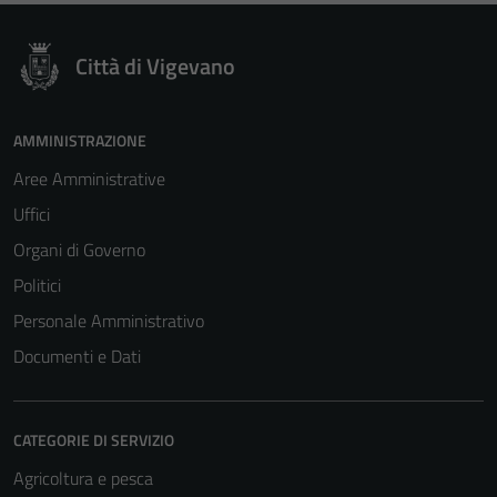
Città di Vigevano
AMMINISTRAZIONE
Tecnici
Aree Amministrative
Questi cookie
Uffici
sono necessari
per il
Organi di Governo
funzionamento
Politici
del sito e non
Personale Amministrativo
possono
essere
Documenti e Dati
disabilitati.
Questi cookie
non raccolgono
CATEGORIE DI SERVIZIO
informazioni
Agricoltura e pesca
personali.