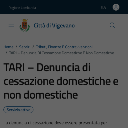
Vai ai contenuti
Vai al footer
ITA
Regione Lombardia
Lingua attiva:
Città di Vigevano
Home
/
Servizi
/
Tributi, Finanze E Contravvenzioni
/
TARI – Denuncia Di Cessazione Domestiche E Non Domestiche
TARI – Denuncia di
cessazione domestiche e
non domestiche
Servizio attivo
La denuncia di cessazione deve essere presentata per