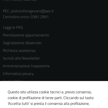
PEC:
protocollovigevano@pec.it
Centralino unico: 0381.2991
Leggi le FAQ
Prenotazione appuntamento
Segnalazione disservizio
Richiesta assistenza
Iscriviti alla Newsletter
Amministrazione trasparente
Informativa privacy
Cookie Policy
Media policy
Questo sito utilizza cookie tecnici e, previo consenso,
Note legali
cookie di profilazione di terze parti. Cliccando sul tasto
'Accetta tutti' si presta il consenso alla profilazione,
Dichiarazione di accessibilità