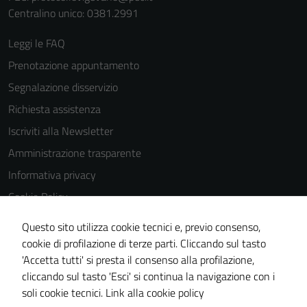
Centralino unico: 0381.2991
Leggi le FAQ
Prenotazione appuntamento
Segnalazione disservizio
Richiesta assistenza
Iscriviti alla Newsletter
Amministrazione trasparente
Informativa privacy
Cookie Policy
Media policy
Questo sito utilizza cookie tecnici e, previo consenso,
Note legali
cookie di profilazione di terze parti. Cliccando sul tasto
'Accetta tutti' si presta il consenso alla profilazione,
Dichiarazione di accessibilità
cliccando sul tasto 'Esci' si continua la navigazione con i
Piano di miglioramento del sito
soli cookie tecnici.
Link alla cookie policy