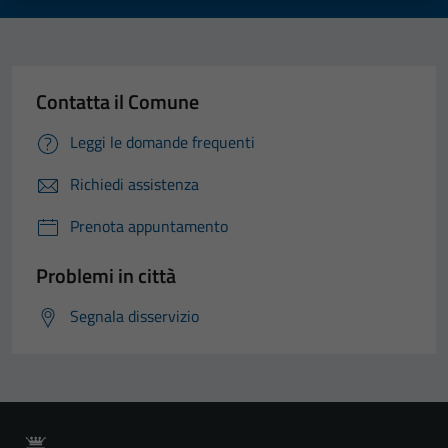
Contatta il Comune
Tecnici
Leggi le domande frequenti
Questi cookie
sono necessari
Richiedi assistenza
per il
funzionamento
Prenota appuntamento
del sito e non
possono
Problemi in città
essere
disabilitati.
Segnala disservizio
Questi cookie
non raccolgono
informazioni
personali.