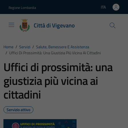
Vai ai contenuti
Vai al footer
ITA
Regione Lombardia
Lingua attiva:
Città di Vigevano
Home
/
Servizi
/
Salute, Benessere E Assistenza
/
Uffici Di Prossimità: Una Giustizia Più Vicina Ai Cittadini
Uffici di prossimità: una
giustizia più vicina ai
cittadini
Servizio attivo