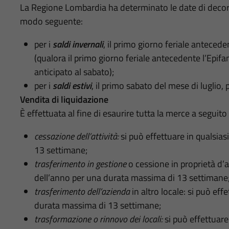
La Regione Lombardia ha determinato le date di decorre
modo seguente:
per i
saldi invernali
, il primo giorno feriale antecede
(qualora il primo giorno feriale antecedente l’Epifani
anticipato al sabato);
per i
saldi estivi
, il primo sabato del mese di luglio, 
Vendita di liquidazione
È effettuata al fine di esaurire tutta la merce a seguito 
cessazione dell’attività:
si può effettuare in qualsia
13 settimane;
trasferimento in gestione
o cessione in proprietà d’a
dell’anno per una durata massima di 13 settimane
trasferimento dell’azienda
in altro locale: si può eff
durata massima di 13 settimane;
trasformazione o rinnovo dei locali:
si può effettuare