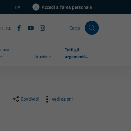
Accedi all'area personale
ITA
Lingua attiva:
ci su:
Cerca
tenza
Tutti gli
le
Istruzione
argomenti...
Condividi
Vedi azioni