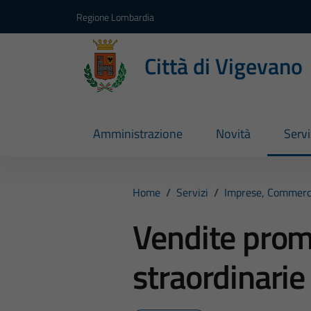
Vai ai contenuti
Vai al footer
Regione Lombardia
Città di Vigevano
Amministrazione
Novità
Servi
Home
/
Servizi
/
Imprese, Commerc
Vendite prom
straordinarie