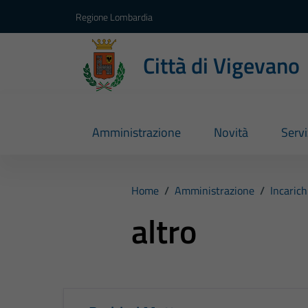
Vai ai contenuti
Vai al footer
Regione Lombardia
Città di Vigevano
Amministrazione
Novità
Servi
Home
/
Amministrazione
/
Incarich
altro