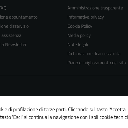
 FAQ
Amministrazione trasparente
zione appuntamento
Informativa privacy
one disservizio
Cookie Policy
a assistenza
Media policy
 alla Newsletter
Note legali
Dichiarazione di accessibilità
Piano di miglioramento del sito
kie di profilazione di terze parti. Cliccando sul tasto 'Accetta
 tasto 'Esci' si continua la navigazione con i soli cookie tecnici