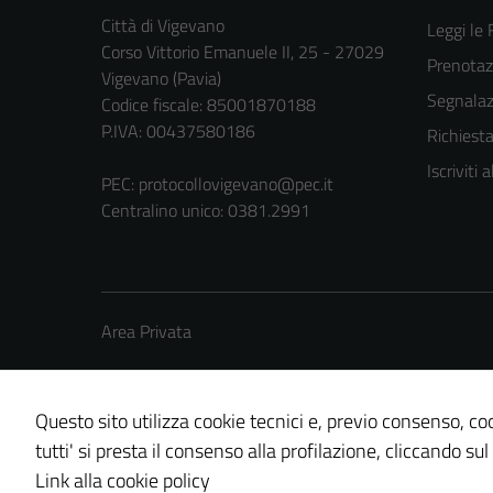
Città di Vigevano
Leggi le
Corso Vittorio Emanuele II, 25 - 27029
Prenota
Vigevano (Pavia)
Segnalazi
Codice fiscale: 85001870188
P.IVA: 00437580186
Richiest
Iscriviti
PEC:
protocollovigevano@pec.it
Centralino unico: 0381.2991
Area Privata
Questo sito utilizza cookie tecnici e, previo consenso, coo
tutti' si presta il consenso alla profilazione, cliccando sul
Credits: ©
Technical Design s.r.l.
Link alla cookie policy