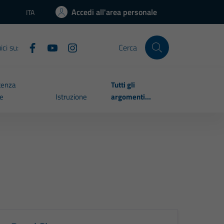
Accedi all'area personale
ITA
Lingua attiva:
ci su:
Cerca
tenza
Tutti gli
le
Istruzione
argomenti...