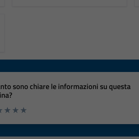
nto sono chiare le informazioni su questa
ina?
a 1 stelle su 5
luta 2 stelle su 5
Valuta 3 stelle su 5
Valuta 4 stelle su 5
Valuta 5 stelle su 5