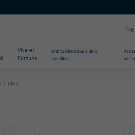
Segui
Vivere il
Ambito Distrettuale della
Assis
zi
Comune
Lomellina
socia
i
/
Altro