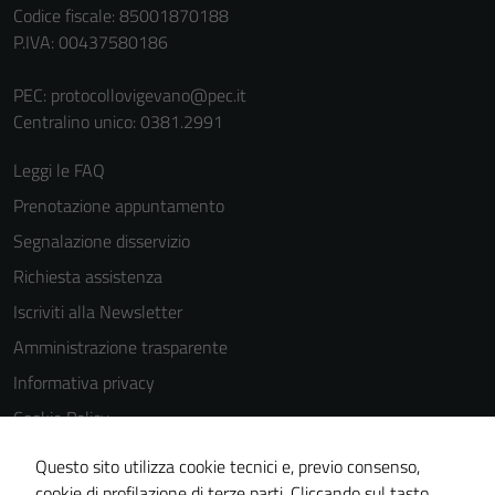
Codice fiscale: 85001870188
P.IVA: 00437580186
PEC:
protocollovigevano@pec.it
Centralino unico: 0381.2991
Leggi le FAQ
Tecnici
Prenotazione appuntamento
Questi cookie
sono necessari
Segnalazione disservizio
per il
Richiesta assistenza
funzionamento
Iscriviti alla Newsletter
del sito e non
possono
Amministrazione trasparente
essere
Informativa privacy
disabilitati.
Cookie Policy
Questi cookie
non raccolgono
Media policy
Questo sito utilizza cookie tecnici e, previo consenso,
informazioni
Note legali
cookie di profilazione di terze parti. Cliccando sul tasto