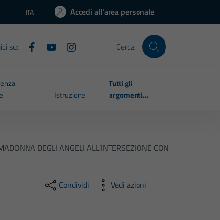
Accedi all'area personale
ITA
Lingua attiva:
ci su:
Cerca
tenza
Tutti gli
le
Istruzione
argomenti...
A MADONNA DEGLI ANGELI ALL’INTERSEZIONE CON
Condividi
Vedi azioni