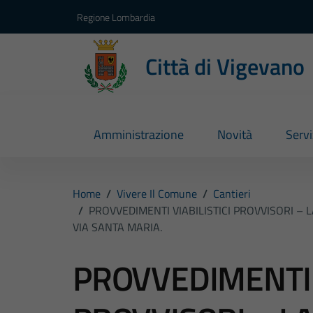
Vai ai contenuti
Vai al footer
Regione Lombardia
Città di Vigevano
Amministrazione
Novità
Servi
Home
/
Vivere Il Comune
/
Cantieri
/
PROVVEDIMENTI VIABILISTICI PROVVISORI –
VIA SANTA MARIA.
PROVVEDIMENTI V