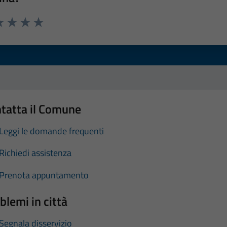
a 1 stelle su 5
luta 2 stelle su 5
Valuta 3 stelle su 5
Valuta 4 stelle su 5
Valuta 5 stelle su 5
tatta il Comune
Leggi le domande frequenti
Richiedi assistenza
Prenota appuntamento
blemi in città
Segnala disservizio