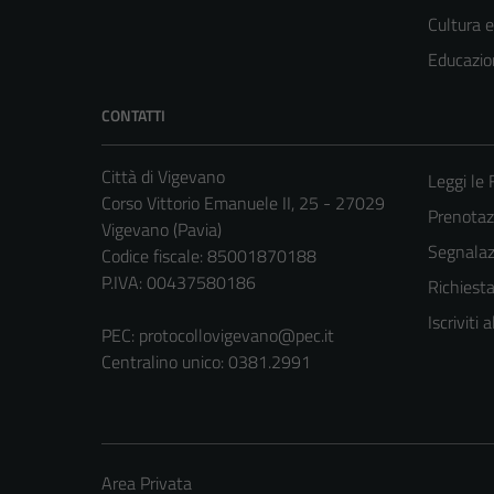
Cultura 
Educazio
CONTATTI
Città di Vigevano
Leggi le
Corso Vittorio Emanuele II, 25 - 27029
Prenota
Vigevano (Pavia)
Segnalazi
Codice fiscale: 85001870188
P.IVA: 00437580186
Richiest
Iscriviti
PEC:
protocollovigevano@pec.it
Centralino unico: 0381.2991
Area Privata