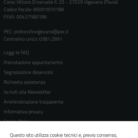
Corso Vittorio Emanuele II, 25 - 27029 Vigevano (Pavia)
Codice fiscale: 85001870188
P.IVA: 00437580186
PEC:
protocollovigevano@pec.it
Centralino unico: 0381.2991
Leggi le FAQ
Prenotazione appuntamento
Segnalazione disservizio
Richiesta assistenza
Iscriviti alla Newsletter
Amministrazione trasparente
Informativa privacy
Cookie Policy
Media policy
Questo sito utilizza cookie tecnici e, previo consenso,