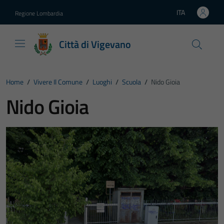
Vai ai contenuti
Vai al footer
ITA
Regione Lombardia
Lingua attiva:
Città di Vigevano
Home
/
Vivere Il Comune
/
Luoghi
/
Scuola
/
Nido Gioia
Nido Gioia