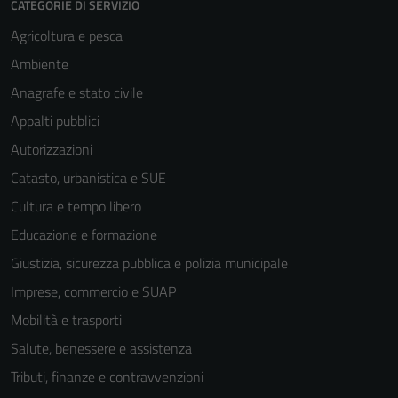
CATEGORIE DI SERVIZIO
Agricoltura e pesca
Ambiente
Anagrafe e stato civile
Appalti pubblici
Autorizzazioni
Tecnici
Catasto, urbanistica e SUE
Questi cookie
sono necessari
Cultura e tempo libero
per il
Educazione e formazione
funzionamento
Giustizia, sicurezza pubblica e polizia municipale
del sito e non
possono
Imprese, commercio e SUAP
essere
Mobilità e trasporti
disabilitati.
Salute, benessere e assistenza
Questi cookie
non raccolgono
Tributi, finanze e contravvenzioni
informazioni