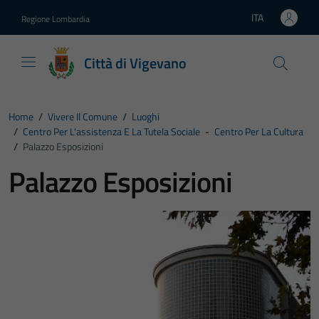
Vai ai contenuti
Vai al footer
ITA
Regione Lombardia
Lingua attiva:
Città di Vigevano
Home
/
Vivere Il Comune
/
Luoghi
/
Centro Per L'assistenza E La Tutela Sociale
-
Centro Per La Cultura
/
Palazzo Esposizioni
Palazzo Esposizioni