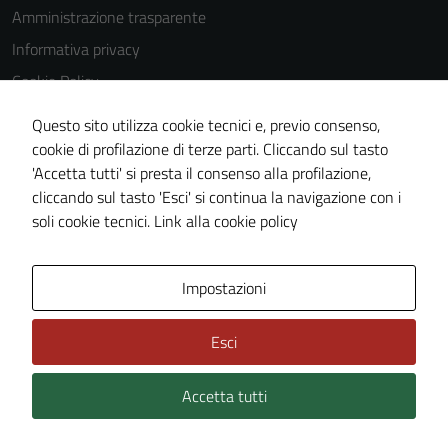
Amministrazione trasparente
Informativa privacy
Cookie Policy
Media policy
Questo sito utilizza cookie tecnici e, previo consenso,
Note legali
cookie di profilazione di terze parti. Cliccando sul tasto
'Accetta tutti' si presta il consenso alla profilazione,
Dichiarazione di accessibilità
cliccando sul tasto 'Esci' si continua la navigazione con i
Piano di miglioramento del sito
soli cookie tecnici.
Link alla cookie policy
Area Privata
Impostazioni
Esci
Accetta tutti
Credits: ©
Technical Design s.r.l.