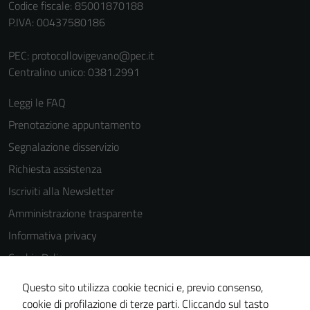
personali.
Codice fiscale: 85001870188
P.IVA: 00437580186
PEC:
protocollovigevano@pec.it
Centralino unico: 0381.2991
Leggi le FAQ
Prenotazione appuntamento
Segnalazione disservizio
Richiesta assistenza
Iscriviti alla Newsletter
Amministrazione trasparente
Informativa privacy
Cookie Policy
Media policy
Questo sito utilizza cookie tecnici e, previo consenso,
Note legali
cookie di profilazione di terze parti. Cliccando sul tasto