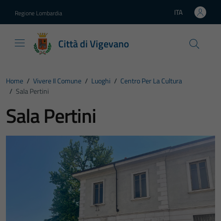
Vai ai contenuti
Vai al footer
ITA
Regione Lombardia
Lingua attiva:
Città di Vigevano
Home
/
Vivere Il Comune
/
Luoghi
/
Centro Per La Cultura
/
Sala Pertini
Sala Pertini