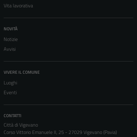
Vita lavorativa
NOVITÀ
Notizie
Avvisi
Tecnici
Questi cookie
sono necessari
VIVERE IL COMUNE
per il
funzionamento
Luoghi
del sito e non
Eventi
possono
essere
disabilitati.
CONTATTI
Questi cookie
non raccolgono
Città di Vigevano
informazioni
Corso Vittorio Emanuele II, 25 - 27029 Vigevano (Pavia)