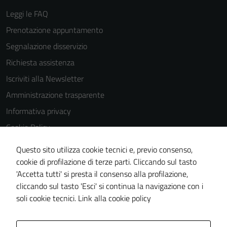
Leggi le FAQ
Prenotazione appuntamento
Segnalazione disservizio
Richiesta assistenza
Iscriviti alla Newsletter
Amministrazione trasparente
Informativa privacy
Cookie Policy
Media policy
Questo sito utilizza cookie tecnici e, previo consenso,
Note legali
cookie di profilazione di terze parti. Cliccando sul tasto
'Accetta tutti' si presta il consenso alla profilazione,
Dichiarazione di accessibilità
cliccando sul tasto 'Esci' si continua la navigazione con i
Piano di miglioramento del sito
soli cookie tecnici.
Link alla cookie policy