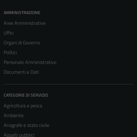
AMMINISTRAZIONE
Aree Amministrative
Tecnici
Uffici
Questi cookie
Organi di Governo
sono necessari
Politici
per il
funzionamento
Personale Amministrativo
del sito e non
Documenti e Dati
possono
essere
disabilitati.
CATEGORIE DI SERVIZIO
Questi cookie
Agricoltura e pesca
non raccolgono
informazioni
Ambiente
personali.
Anagrafe e stato civile
Appalti pubblici