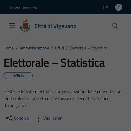
Vai ai contenuti
Vai al footer
ITA
Regione Lombardia
Lingua attiva:
Città di Vigevano
Home
/
Amministrazione
/
Uffici
/
Elettorale – Statistica
Elettorale – Statistica
Ufficio
Gestisce le liste elettorali, l’organizzazione delle consultazioni
elettorali e la raccolta e trasmissione dei dati statistici
demografici
Condividi
Vedi azioni