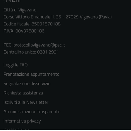
CONTATTI
informazioni
Città di Vigevano
personali.
Corso Vittorio Emanuele II, 25 - 27029 Vigevano (Pavia)
Codice fiscale: 85001870188
P.IVA: 00437580186
PEC:
protocollovigevano@pec.it
Centralino unico: 0381.2991
Leggi le FAQ
Prenotazione appuntamento
Segnalazione disservizio
Richiesta assistenza
Iscriviti alla Newsletter
Amministrazione trasparente
Informativa privacy
Cookie Policy