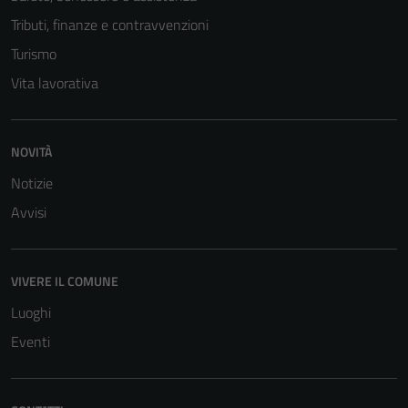
Tributi, finanze e contravvenzioni
Turismo
Vita lavorativa
NOVITÀ
Tecnici
Notizie
Questi cookie
Avvisi
sono necessari
per il
funzionamento
VIVERE IL COMUNE
del sito e non
Luoghi
possono
essere
Eventi
disabilitati.
Questi cookie
non raccolgono