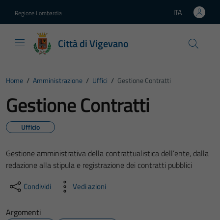
Vai ai contenuti
Vai al footer
ITA
Regione Lombardia
Lingua attiva:
Città di Vigevano
Home
/
Amministrazione
/
Uffici
/
Gestione Contratti
Gestione Contratti
Ufficio
Gestione amministrativa della contrattualistica dell’ente, dalla
redazione alla stipula e registrazione dei contratti pubblici
Condividi
Vedi azioni
Argomenti