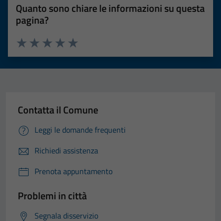
sono necessari
Quanto sono chiare le informazioni su questa
per il
pagina?
funzionamento
del sito e non
possono
Valuta 1 stelle su 5
Valuta 2 stelle su 5
Valuta 3 stelle su 5
Valuta 4 stelle su 5
Valuta 5 stelle su 5
essere
disabilitati.
Questi cookie
non raccolgono
Contatta il Comune
informazioni
personali.
Leggi le domande frequenti
Richiedi assistenza
Prenota appuntamento
Problemi in città
Segnala disservizio