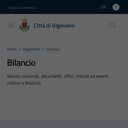
Vai ai contenuti
Vai al footer
ITA
Regione Lombardia
Lingua attiva:
Città di Vigevano
Home
/
Argomenti
/
Bilancio
Bilancio
Dettagli dell'argomento
Servizi comunali, documenti, uffici, notizie ed eventi
relativi a Bilancio