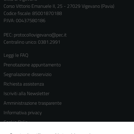
Corso Vittorio Emanuele II, 25 - 27029 Vigevano (Pavia)
Codice fiscale: 85001870188
P.IVA: 00437580186
PEC:
protocollovigevano@pec.it
Centralino unico: 0381.2991
Leggi le FAQ
Prenotazione appuntamento
Segnalazione disservizio
Richiesta assistenza
Iscriviti alla Newsletter
Amministrazione trasparente
Informativa privacy
Cookie Policy
Media policy