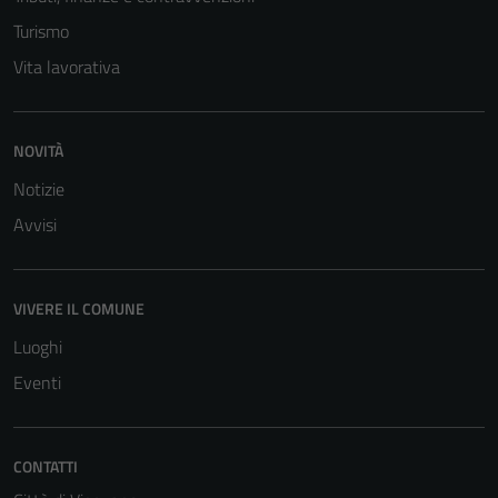
sono necessari
Turismo
per il
funzionamento
Vita lavorativa
del sito e non
possono
essere
NOVITÀ
disabilitati.
Notizie
Questi cookie
Avvisi
non raccolgono
informazioni
personali.
VIVERE IL COMUNE
Luoghi
Eventi
CONTATTI