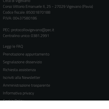
Città di Vigevano
Corso Vittorio Emanuele II, 25 - 27029 Vigevano (Pavia)
Codice fiscale: 85001870188
P.IVA: 00437580186
PEC:
protocollovigevano@pec.it
Centralino unico: 0381.2991
Leggi le FAQ
Prenotazione appuntamento
Segnalazione disservizio
Richiesta assistenza
Iscriviti alla Newsletter
Amministrazione trasparente
Informativa privacy
Cookie Policy
Media policy