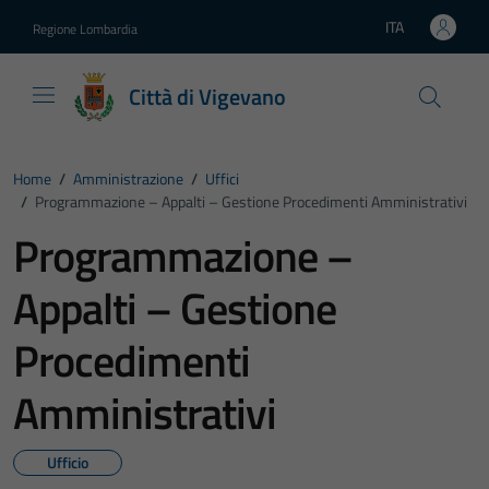
Vai ai contenuti
Vai al footer
ITA
Regione Lombardia
Lingua attiva:
Città di Vigevano
Home
/
Amministrazione
/
Uffici
/
Programmazione – Appalti – Gestione Procedimenti Amministrativi
Programmazione –
Appalti – Gestione
Procedimenti
Amministrativi
Ufficio