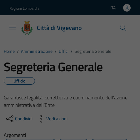
Vai ai contenuti
Vai al footer
ITA
Regione Lombardia
Lingua attiva:
Città di Vigevano
Home
/
Amministrazione
/
Uffici
/
Segreteria Generale
Segreteria Generale
Ufficio
Garantisce legalità, correttezza e coordinamento dell’azione
amministrativa dell’Ente
Condividi
Vedi azioni
Argomenti