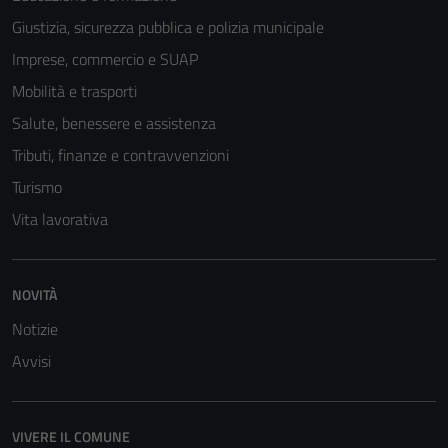
Giustizia, sicurezza pubblica e polizia municipale
Tecnici
Imprese, commercio e SUAP
Questi cookie
sono necessari
Mobilità e trasporti
per il
Salute, benessere e assistenza
funzionamento
Tributi, finanze e contravvenzioni
del sito e non
possono
Turismo
essere
Vita lavorativa
disabilitati.
Questi cookie
non raccolgono
NOVITÀ
informazioni
Notizie
personali.
Avvisi
VIVERE IL COMUNE