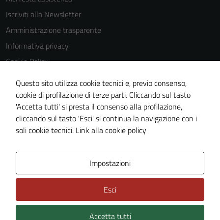
Iscriviti alla Newsletter
Amministrazione trasparente
Informativa privacy
Cookie Policy
Media policy
Questo sito utilizza cookie tecnici e, previo consenso,
Note legali
cookie di profilazione di terze parti. Cliccando sul tasto
'Accetta tutti' si presta il consenso alla profilazione,
Dichiarazione di accessibilità
cliccando sul tasto 'Esci' si continua la navigazione con i
Piano di miglioramento del sito
soli cookie tecnici.
Link alla cookie policy
Area Privata
Impostazioni
Esci
Accetta tutti
Credits: ©
Technical Design s.r.l.