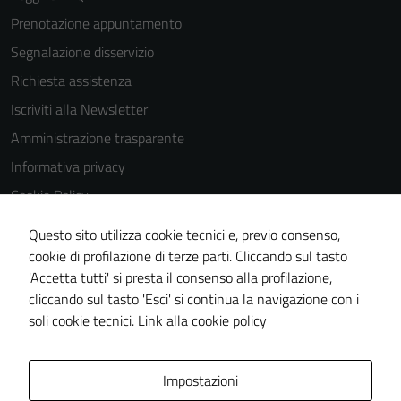
Prenotazione appuntamento
Segnalazione disservizio
Richiesta assistenza
Iscriviti alla Newsletter
Amministrazione trasparente
Informativa privacy
Cookie Policy
Media policy
Questo sito utilizza cookie tecnici e, previo consenso,
Note legali
cookie di profilazione di terze parti. Cliccando sul tasto
'Accetta tutti' si presta il consenso alla profilazione,
Dichiarazione di accessibilità
cliccando sul tasto 'Esci' si continua la navigazione con i
Piano di miglioramento del sito
soli cookie tecnici.
Link alla cookie policy
Area Privata
Impostazioni