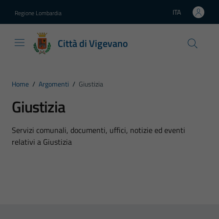
Vai ai contenuti
Vai al footer
ITA
Regione Lombardia
Lingua attiva:
Città di Vigevano
Home
/
Argomenti
/
Giustizia
Giustizia
Dettagli dell'argomento
Servizi comunali, documenti, uffici, notizie ed eventi
relativi a Giustizia