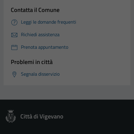
Contatta il Comune
Leggi le domande frequenti
Tecnici
Questi cookie
Richiedi assistenza
sono necessari
Prenota appuntamento
per il
funzionamento
Problemi in città
del sito e non
possono
Segnala disservizio
essere
disabilitati.
Questi cookie
non raccolgono
informazioni
personali.
Città di Vigevano